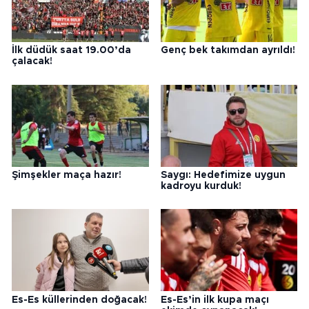
İlk düdük saat 19.00’da
Genç bek takımdan ayrıldı!
çalacak!
Şimşekler maça hazır!
Saygı: Hedefimize uygun
kadroyu kurduk!
Es-Es küllerinden doğacak!
Es-Es’in ilk kupa maçı