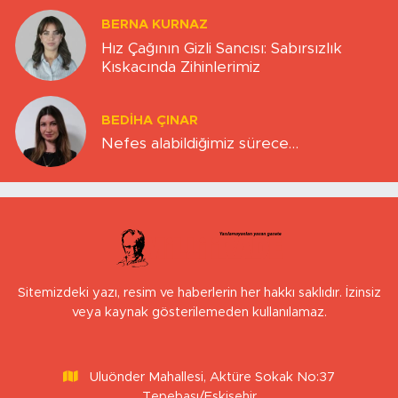
BERNA KURNAZ
Hız Çağının Gizli Sancısı: Sabırsızlık
Kıskacında Zihinlerimiz
BEDIHA ÇINAR
Nefes alabildiğimiz sürece…
Sitemizdeki yazı, resim ve haberlerin her hakkı saklıdır. İzinsiz
veya kaynak gösterilemeden kullanılamaz.
Uluönder Mahallesi, Aktüre Sokak No:37
Tepebaşı/Eskişehir