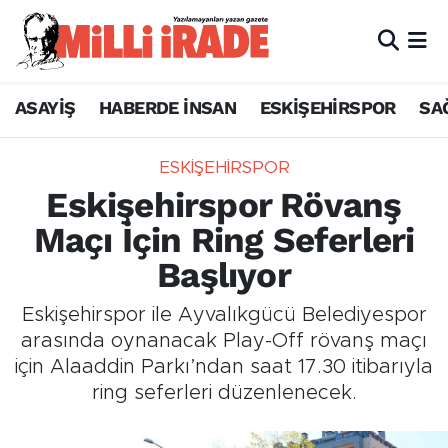
ASAYİŞ
HABERDE İNSAN
ESKİŞEHİRSPOR
SA
ESKİŞEHİRSPOR
Eskişehirspor Rövanş
Maçı İçin Ring Seferleri
Başlıyor
Eskişehirspor ile Ayvalıkgücü Belediyespor
arasında oynanacak Play-Off rövanş maçı
için Alaaddin Parkı’ndan saat 17.30 itibarıyla
ring seferleri düzenlenecek.