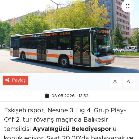
Paylaş
-
+
A
A
08.05.2026 - 13:52
Eskişehirspor, Nesine 3. Lig 4. Grup Play-
Off 2. tur rövanş maçında Balıkesir
temsilcisi
Ayvalıkgücü Belediyespor
'u
konuk ediyor. Saat 20.00'da başlayacak ve