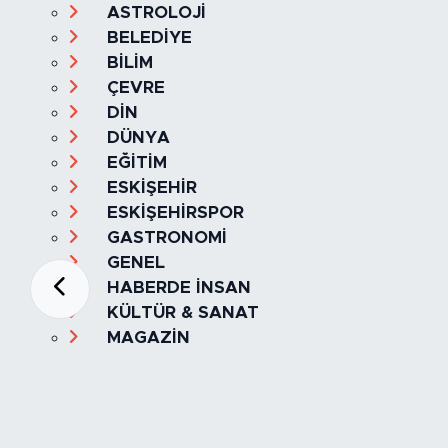
ASTROLOJİ
BELEDİYE
BİLİM
ÇEVRE
DİN
DÜNYA
EĞİTİM
ESKİŞEHİR
ESKİŞEHİRSPOR
GASTRONOMİ
GENEL
HABERDE İNSAN
KÜLTÜR & SANAT
MAGAZİN
MANŞET
OLAY
SPOR
TÜRKİYE