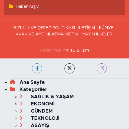
Haber Arşivi
GİZLİLİK VE ÇEREZ POLİTİKASI
İLETİŞİM
KÜNYE
KVKK VE AYDINLATMA METNİ
YAYIN İLKELERİ
Haber Yazılımı:
TE Bilişim
Ana Sayfa
Kategoriler
SAĞLIK & YAŞAM
EKONOMİ
GÜNDEM
TEKNOLOJİ
ASAYİŞ