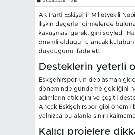
23.06.2026 - 15:15
AK Parti Eskişehir Milletvekili N
ilişkin değerlendirmelerde buluna
kavuşması gerektiğini söyledi. H
önemli olduğunu ancak kulübün uz
duyduğunu ifade etti.
Desteklerin yeterli 
Eskişehirspor’un deplasman gider
döneminde gündeme geldiğini ha
adımların atıldığını ve çeşitli dest
Ancak Eskişehirspor gibi önemli b
yalnızca bu alanla sınırlı kalmama
Kalıcı projelere dikk