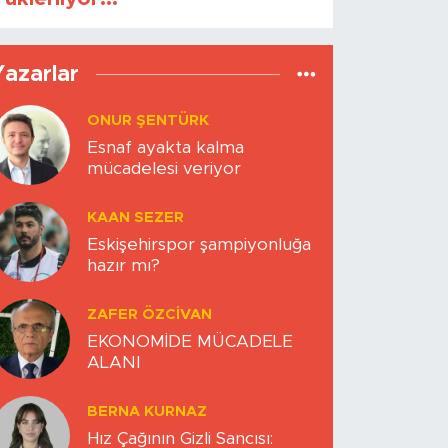
Yazarlar
ONUR ŞENTÜRK
Esnaf ayakta kalma
mücadelesi veriyor
KAAN SEZER
Eskişehirspor şampiyonluğa
hazır mı?
ZAFER ÖZCIVAN
EKONOMİDE MÜCADELE
ALANI
BERNA KURNAZ
Hız Çağının Gizli Sancısı: