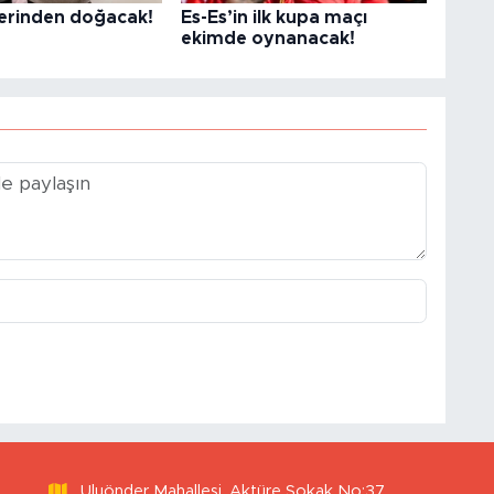
lerinden doğacak!
Es-Es’in ilk kupa maçı
ekimde oynanacak!
Uluönder Mahallesi, Aktüre Sokak No:37