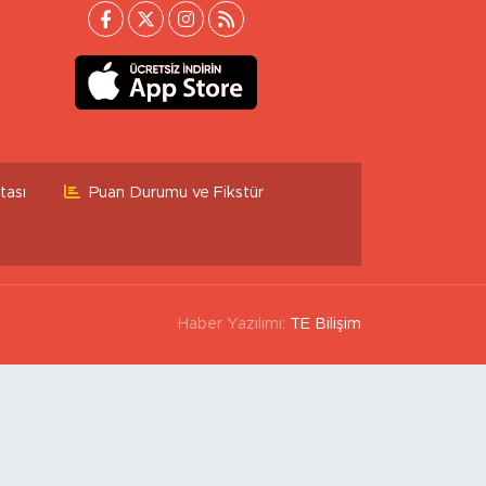
tası
Puan Durumu ve Fikstür
Haber Yazılımı:
TE Bilişim