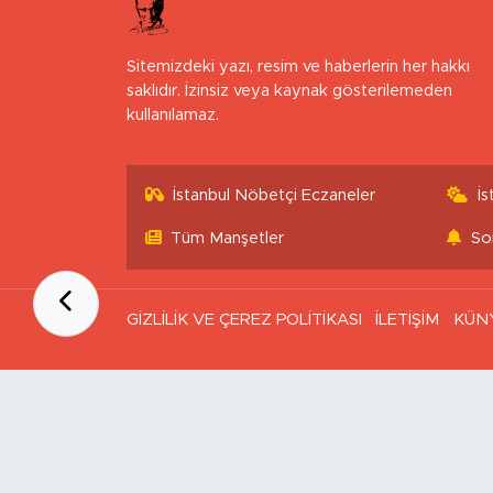
Sitemizdeki yazı, resim ve haberlerin her hakkı
saklıdır. İzinsiz veya kaynak gösterilemeden
kullanılamaz.
İstanbul Nöbetçi Eczaneler
İ
Tüm Manşetler
So
GİZLİLİK VE ÇEREZ POLİTİKASI
İLETİŞİM
KÜN
Ana Sayfa
Kategoriler