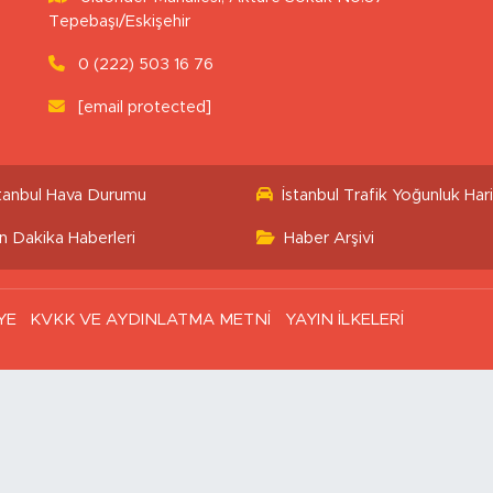
Tepebaşı/Eskişehir
0 (222) 503 16 76
[email protected]
stanbul Hava Durumu
İstanbul Trafik Yoğunluk Hari
n Dakika Haberleri
Haber Arşivi
YE
KVKK VE AYDINLATMA METNİ
YAYIN İLKELERİ