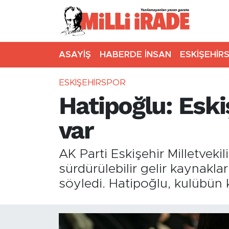
ASAYİŞ
HABERDE İNSAN
ESKİŞEHİR
ESKİŞEHİRSPOR
Hatipoğlu: Eski
var
AK Parti Eskişehir Milletveki
sürdürülebilir gelir kaynakla
söyledi. Hatipoğlu, kulübün 