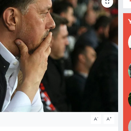
-
+
A
A