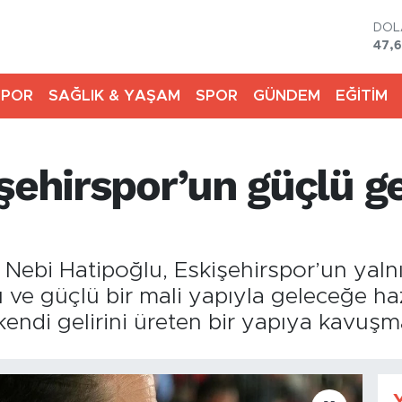
DO
47,
EU
55,
SPOR
SAĞLIK & YAŞAM
SPOR
GÜNDEM
EĞİTİM
STE
64,
GRA
650
şehirspor’un güçlü gel
BİS
13.
BIT
64.
li Nebi Hatipoğlu, Eskişehirspor’un yalnı
rı ve güçlü bir mali yapıyla geleceğe ha
kendi gelirini üreten bir yapıya kavuşm
Y