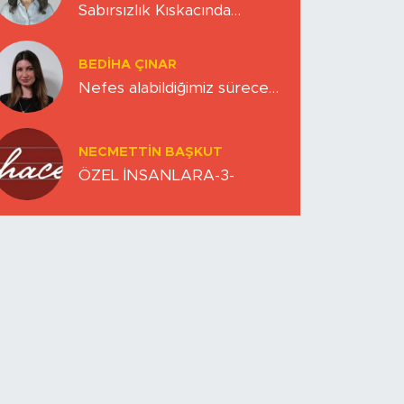
Sabırsızlık Kıskacında
Zihinlerimiz
BEDIHA ÇINAR
Nefes alabildiğimiz sürece…
NECMETTIN BAŞKUT
ÖZEL İNSANLARA-3-