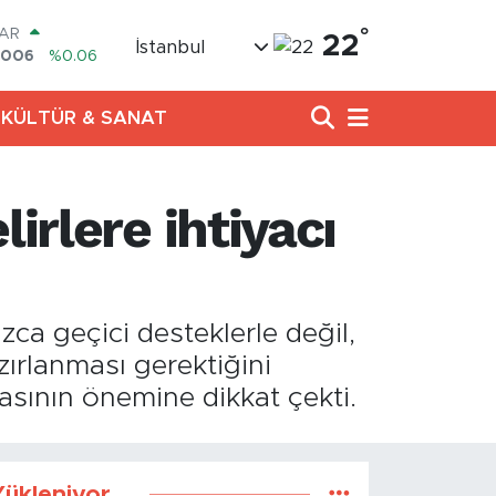
°
LAR
22
İstanbul
6006
%0.06
RO
0250
%0.02
KÜLTÜR & SANAT
RLİN
2398
%0.2
M ALTIN
0.87
%0.12
irlere ihtiyacı
T100
799
%70
COIN
643,95
%0.16
zca geçici desteklerle değil,
zırlanması gerektiğini
asının önemine dikkat çekti.
ükleniyor...