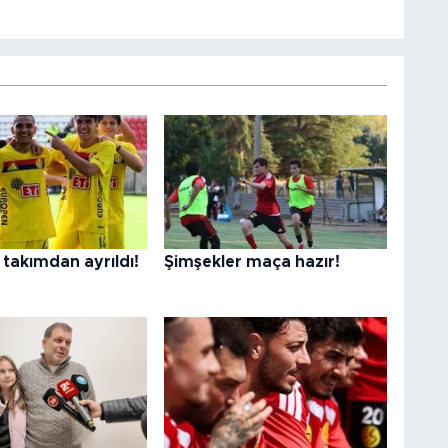
takımdan ayrıldı!
Şimşekler maça hazır!