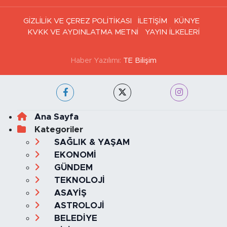
GİZLİLİK VE ÇEREZ POLİTİKASI
İLETİŞİM
KÜNYE
KVKK VE AYDINLATMA METNİ
YAYIN İLKELERİ
Haber Yazılımı:
TE Bilişim
Ana Sayfa
Kategoriler
SAĞLIK & YAŞAM
EKONOMİ
GÜNDEM
TEKNOLOJİ
ASAYİŞ
ASTROLOJİ
BELEDİYE