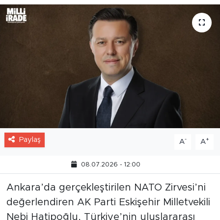
Paylaş
-
+
A
A
08.07.2026 - 12:00
Ankara’da gerçekleştirilen NATO Zirvesi’ni
değerlendiren AK Parti Eskişehir Milletvekili
Nebi Hatipoğlu, Türkiye’nin uluslararası