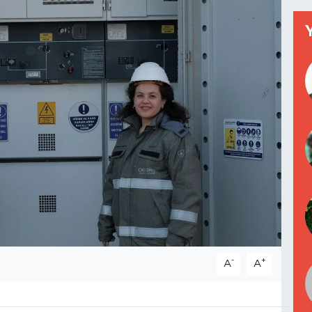
-
+
A
A