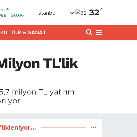
°
AR
32
İstanbul
986
%0.06
O
700
%0.1
KÜLTÜR & SANAT
LİN
438
%0.21
 ALTIN
.94
%0.32
Milyon TL'lik
100
8
%48
OIN
02,05
%0.69
5,7 milyon TL yatırım
niyor.
ükleniyor...