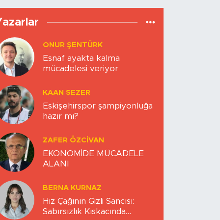
Yazarlar
ONUR ŞENTÜRK
Esnaf ayakta kalma
mücadelesi veriyor
KAAN SEZER
Eskişehirspor şampiyonluğa
hazır mı?
ZAFER ÖZCIVAN
EKONOMİDE MÜCADELE
ALANI
BERNA KURNAZ
Hız Çağının Gizli Sancısı:
Sabırsızlık Kıskacında