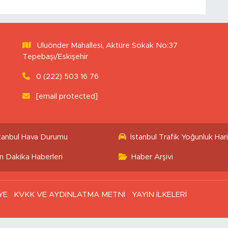
Uluönder Mahallesi, Aktüre Sokak No:37
Tepebaşı/Eskişehir
0 (222) 503 16 76
[email protected]
stanbul Hava Durumu
İstanbul Trafik Yoğunluk Hari
n Dakika Haberleri
Haber Arşivi
YE
KVKK VE AYDINLATMA METNİ
YAYIN İLKELERİ