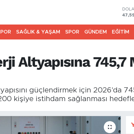
DOL
47,5
EUR
55,0
SPOR
SAĞLIK & YAŞAM
SPOR
GÜNDEM
EĞİTİM
STER
64,2
GRAM
6513
rji Altyapısına 745,7 
BİST
13.76
BITC
64.6
ltyapısını güçlendirmek için 2026'da 74
00 kişiye istihdam sağlanması hedefle
Y