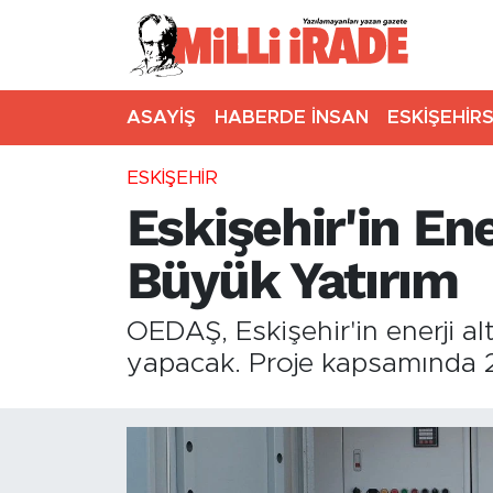
ASAYİŞ
HABERDE İNSAN
ESKİŞEHİR
ESKİŞEHİR
Eskişehir'in Ene
Büyük Yatırım
OEDAŞ, Eskişehir'in enerji a
yapacak. Proje kapsamında 2