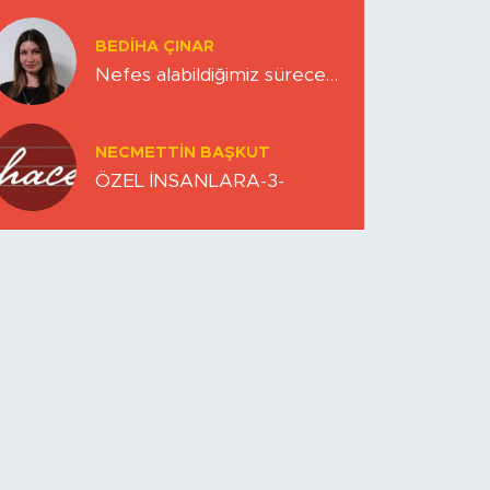
Zihinlerimiz
BEDIHA ÇINAR
Nefes alabildiğimiz sürece…
NECMETTIN BAŞKUT
ÖZEL İNSANLARA-3-