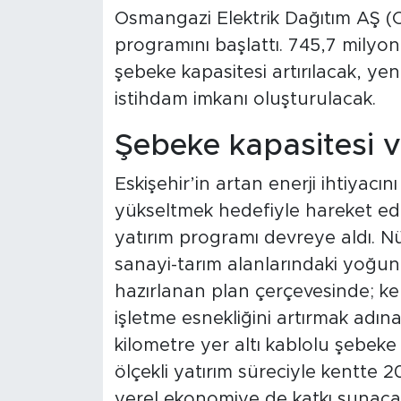
Osmangazi Elektrik Dağıtım AŞ (O
programını başlattı. 745,7 milyon
şebeke kapasitesi artırılacak, yen
istihdam imkanı oluşturulacak.
Şebeke kapasitesi v
Eskişehir’in artan enerji ihtiyacın
yükseltmek hedefiyle hareket ede
yatırım programı devreye aldı. Nüf
sanayi-tarım alanlarındaki yoğu
hazırlanan plan çerçevesinde; ke
işletme esnekliğini artırmak adına
kilometre yer altı kablolu şebeke 
ölçekli yatırım süreciyle kentte 2
yerel ekonomiye de katkı sunaca