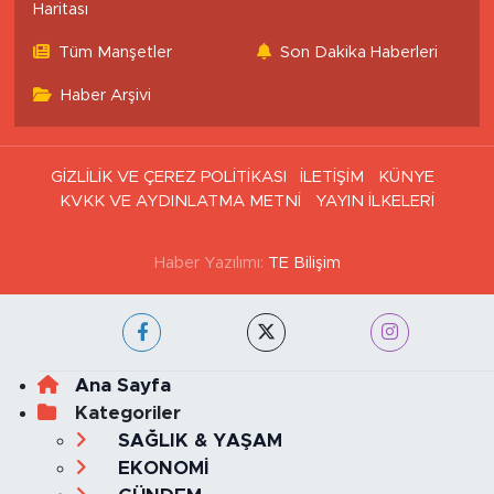
Eczaneler
İstanbul Trafik Yoğunluk
Puan Durumu ve Fikstür
Haritası
Tüm Manşetler
Son Dakika Haberleri
Haber Arşivi
GİZLİLİK VE ÇEREZ POLİTİKASI
İLETİŞİM
KÜNYE
KVKK VE AYDINLATMA METNİ
YAYIN İLKELERİ
Haber Yazılımı:
TE Bilişim
Ana Sayfa
Kategoriler