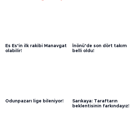
Bunlar da ilginizi çekebilir
Es Es’in ilk rakibi Manavgat
İnönü’de son dört takım
olabilir!
belli oldu!
Odunpazarı lige bileniyor!
Sarıkaya: Taraftarın
beklentisinin farkındayız!