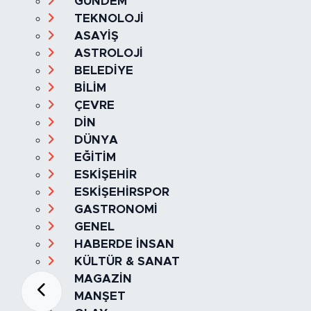
SAĞLIK & YAŞAM
EKONOMİ
GÜNDEM
TEKNOLOJİ
ASAYİŞ
ASTROLOJİ
BELEDİYE
BİLİM
ÇEVRE
DİN
DÜNYA
EĞİTİM
ESKİŞEHİR
ESKİŞEHİRSPOR
GASTRONOMİ
GENEL
HABERDE İNSAN
KÜLTÜR & SANAT