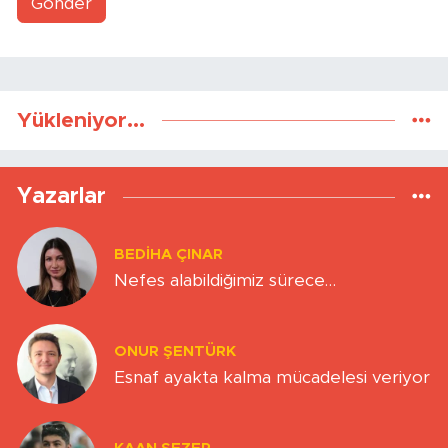
Gönder
Yükleniyor...
Yazarlar
BEDIHA ÇINAR
Nefes alabildiğimiz sürece…
ONUR ŞENTÜRK
Esnaf ayakta kalma mücadelesi veriyor