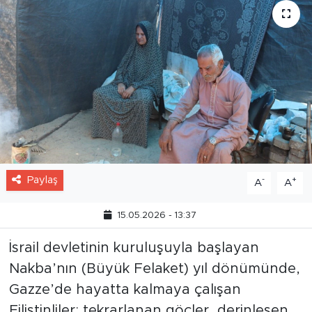
Paylaş
-
+
A
A
15.05.2026 - 13:37
İsrail devletinin kuruluşuyla başlayan
Nakba’nın (Büyük Felaket) yıl dönümünde,
Gazze’de hayatta kalmaya çalışan
Filistinliler; tekrarlanan göçler, derinleşen