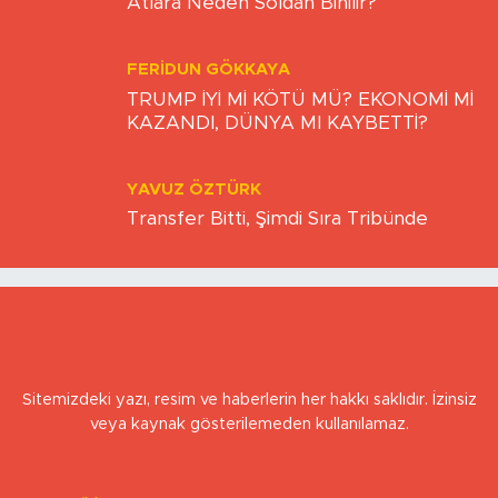
BULUT YİĞİTTEPE
Atlara Neden Soldan Binilir?
FERIDUN GÖKKAYA
TRUMP İYİ Mİ KÖTÜ MÜ? EKONOMİ Mİ
KAZANDI, DÜNYA MI KAYBETTİ?
YAVUZ ÖZTÜRK
Transfer Bitti, Şimdi Sıra Tribünde
Sitemizdeki yazı, resim ve haberlerin her hakkı saklıdır. İzinsiz
veya kaynak gösterilemeden kullanılamaz.