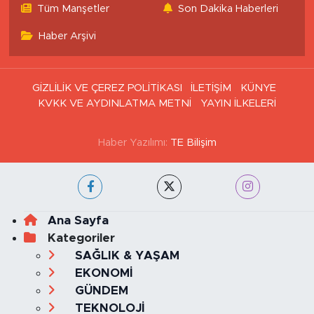
Haritası
Tüm Manşetler
Son Dakika Haberleri
Haber Arşivi
GİZLİLİK VE ÇEREZ POLİTİKASI
İLETİŞİM
KÜNYE
KVKK VE AYDINLATMA METNİ
YAYIN İLKELERİ
Haber Yazılımı:
TE Bilişim
Ana Sayfa
Kategoriler
SAĞLIK & YAŞAM
EKONOMİ