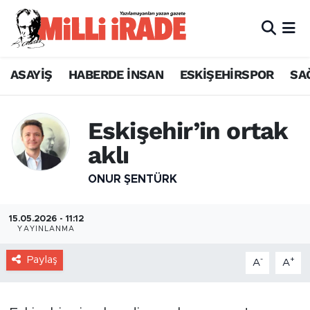
ASAYİŞ
HABERDE İNSAN
ESKİŞEHİRSPOR
SA
Eskişehir’in ortak
aklı
ONUR ŞENTÜRK
15.05.2026 - 11:12
YAYINLANMA
Paylaş
-
+
A
A