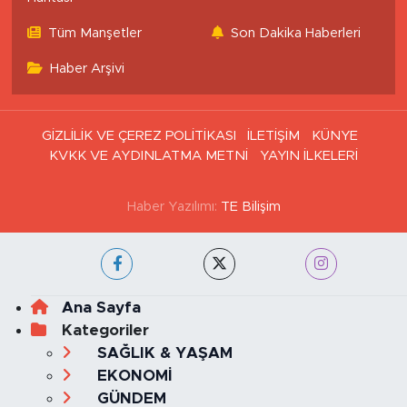
Tüm Manşetler
Son Dakika Haberleri
Haber Arşivi
GİZLİLİK VE ÇEREZ POLİTİKASI
İLETİŞİM
KÜNYE
KVKK VE AYDINLATMA METNİ
YAYIN İLKELERİ
Haber Yazılımı:
TE Bilişim
Ana Sayfa
Kategoriler
SAĞLIK & YAŞAM
EKONOMİ
GÜNDEM