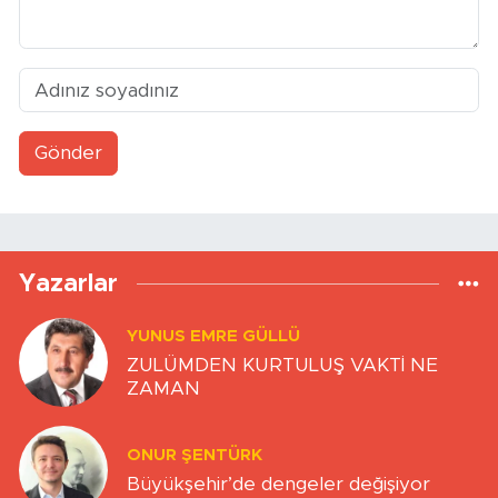
Gönder
Yazarlar
YUNUS EMRE GÜLLÜ
ZULÜMDEN KURTULUŞ VAKTİ NE
ZAMAN
ONUR ŞENTÜRK
Büyükşehir’de dengeler değişiyor