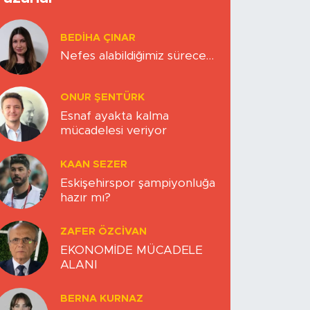
BEDIHA ÇINAR
Nefes alabildiğimiz sürece…
ONUR ŞENTÜRK
Esnaf ayakta kalma
mücadelesi veriyor
KAAN SEZER
Eskişehirspor şampiyonluğa
hazır mı?
ZAFER ÖZCIVAN
EKONOMİDE MÜCADELE
ALANI
BERNA KURNAZ