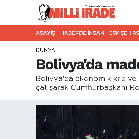
ASAYİŞ
HABERDE İNSAN
ESKİŞEHİR
DÜNYA
Bolivya'da mad
Bolivya'da ekonomik kriz ve 
çatışarak Cumhurbaşkanı Rodri