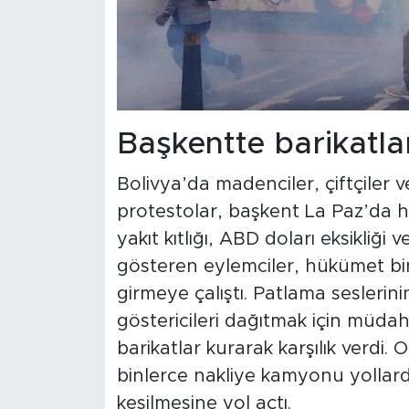
Başkentte barikatlar
Bolivya’da madenciler, çiftçiler 
protestolar, başkent La Paz’da h
yakıt kıtlığı, ABD doları eksikliği 
gösteren eylemciler, hükümet bi
girmeye çalıştı. Patlama seslerini
göstericileri dağıtmak için müd
barikatlar kurarak karşılık verdi.
binlerce nakliye kamyonu yollarda
kesilmesine yol açtı.