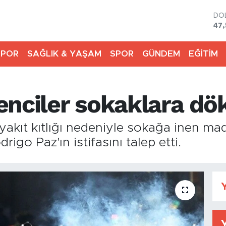
DO
47,
EU
55,
SPOR
SAĞLIK & YAŞAM
SPOR
GÜNDEM
EĞİTİM
ST
64
GR
651
enciler sokaklara dö
Bİ
13.
BI
yakıt kıtlığı nedeniyle sokağa inen mad
64.
go Paz'ın istifasını talep etti.
Y