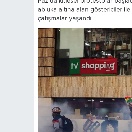
Paz’da kitlesel protestolar başl
abluka altına alan göstericiler ile
çatışmalar yaşandı.