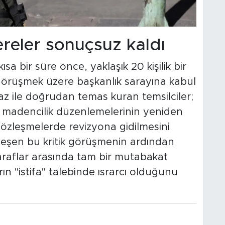
reler sonuçsuz kaldı
a bir süre önce, yaklaşık 20 kişilik bir
görüşmek üzere başkanlık sarayına kabul
z ile doğrudan temas kuran temsilciler;
nı, madencilik düzenlemelerinin yeniden
özleşmelerde revizyona gidilmesini
leşen bu kritik görüşmenin ardından
araflar arasında tam bir mutabakat
n "istifa" talebinde ısrarcı olduğunu