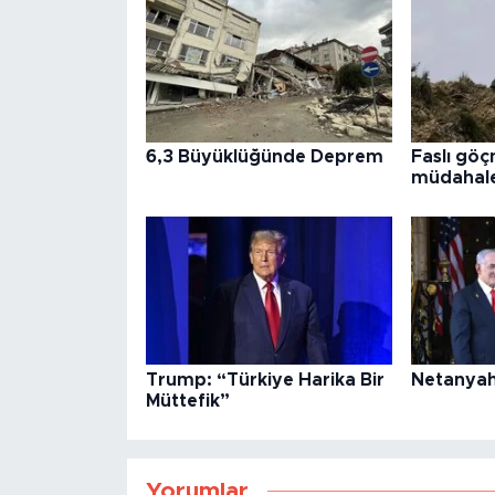
6,3 Büyüklüğünde Deprem
Faslı göç
müdahale
Trump: “Türkiye Harika Bir
Netanyah
Müttefik”
Yorumlar