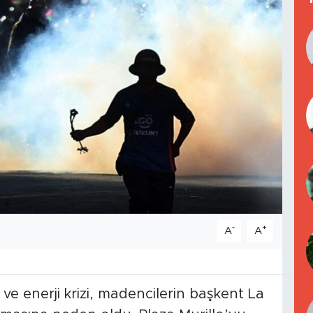
-
+
A
A
ı ve enerji krizi, madencilerin başkent La