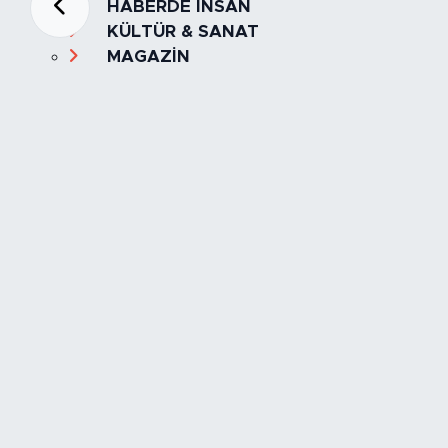
HABERDE İNSAN
KÜLTÜR & SANAT
MAGAZİN
MANŞET
OLAY
SPOR
TÜRKİYE
Foto Galeri
Video
Yazarlar
Röportaj
Biyografi
Anketler
Künye
İletişim
Servisler
İstanbul Nöbetçi Eczaneler
İstanbul Hava Durumu