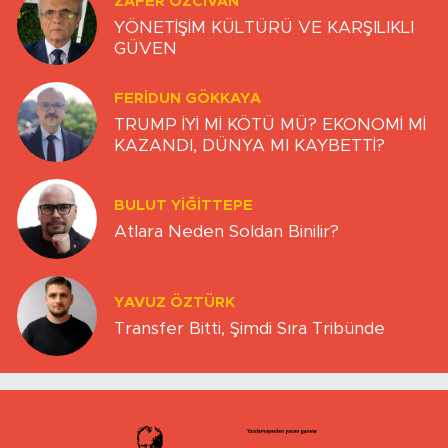
ZAFER ÖZCIVAN
YÖNETİŞİM KÜLTÜRÜ VE KARŞILIKLI
GÜVEN
FERIDUN GÖKKAYA
TRUMP İYİ Mİ KÖTÜ MÜ? EKONOMİ Mİ
KAZANDI, DÜNYA MI KAYBETTİ?
BULUT YİĞİTTEPE
Atlara Neden Soldan Binilir?
YAVUZ ÖZTÜRK
Transfer Bitti, Şimdi Sıra Tribünde