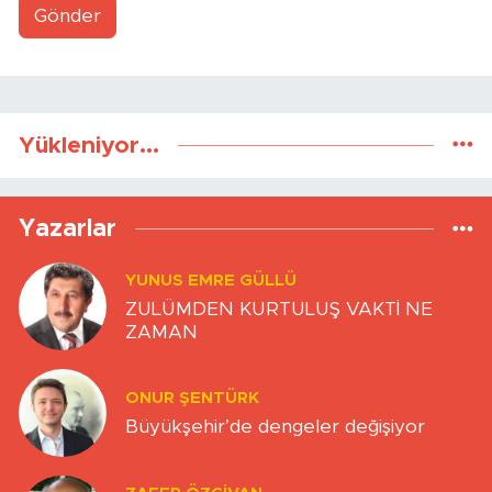
Gönder
Yükleniyor...
Yazarlar
YUNUS EMRE GÜLLÜ
ZULÜMDEN KURTULUŞ VAKTİ NE
ZAMAN
ONUR ŞENTÜRK
Büyükşehir’de dengeler değişiyor