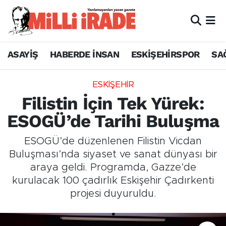
ASAYİŞ
HABERDE İNSAN
ESKİŞEHİRSPOR
SA
ESKİŞEHİR
Filistin İçin Tek Yürek:
ESOGÜ’de Tarihi Buluşma
ESOGÜ’de düzenlenen Filistin Vicdan
Buluşması’nda siyaset ve sanat dünyası bir
araya geldi. Programda, Gazze’de
kurulacak 100 çadırlık Eskişehir Çadırkenti
projesi duyuruldu.