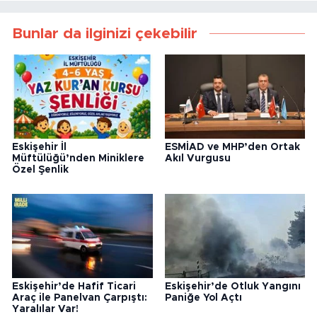
Bunlar da ilginizi çekebilir
Eskişehir İl
ESMİAD ve MHP’den Ortak
Müftülüğü’nden Miniklere
Akıl Vurgusu
Özel Şenlik
Eskişehir’de Hafif Ticari
Eskişehir’de Otluk Yangını
Araç ile Panelvan Çarpıştı:
Paniğe Yol Açtı
Yaralılar Var!