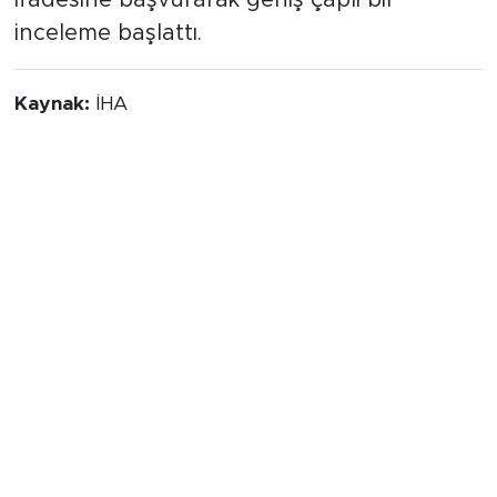
ifadesine başvurarak geniş çaplı bir
inceleme başlattı.
Kaynak:
İHA