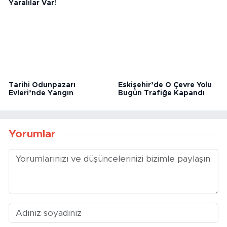
Eskişehir’de Hafif Ticari
Eskişehir’de Otluk Yangını
Araç ile Panelvan Çarpıştı:
Paniğe Yol Açtı
Yaralılar Var!
Tarihi Odunpazarı
Eskişehir’de O Çevre Yolu
Evleri’nde Yangın
Bugün Trafiğe Kapandı
Yorumlar