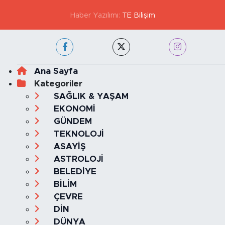
GİZLİLİK VE ÇEREZ POLİTİKASI
İLETİŞİM
KÜNYE
KVKK VE AYDINLATMA METNİ
YAYIN İLKELERİ
Haber Yazılımı:
TE Bilişim
Ana Sayfa
Kategoriler
SAĞLIK & YAŞAM
EKONOMİ
GÜNDEM
TEKNOLOJİ
ASAYİŞ
ASTROLOJİ
BELEDİYE
BİLİM