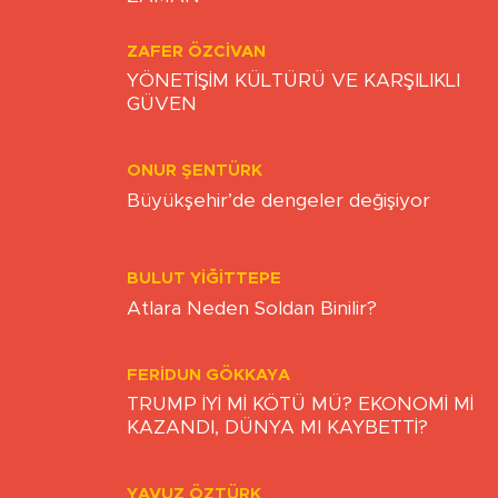
YUNUS EMRE GÜLLÜ
ZULÜMDEN KURTULUŞ VAKTİ NE
ZAMAN
ZAFER ÖZCIVAN
YÖNETİŞİM KÜLTÜRÜ VE KARŞILIKLI
GÜVEN
ONUR ŞENTÜRK
Büyükşehir’de dengeler değişiyor
BULUT YİĞİTTEPE
Atlara Neden Soldan Binilir?
FERIDUN GÖKKAYA
TRUMP İYİ Mİ KÖTÜ MÜ? EKONOMİ Mİ
KAZANDI, DÜNYA MI KAYBETTİ?