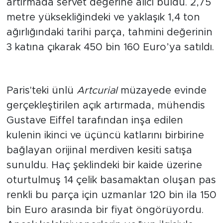
artırmada servet değerine alıcı buldu. 2,75
metre yüksekliğindeki ve yaklaşık 1,4 ton
ağırlığındaki tarihi parça, tahmini değerinin
3 katına çıkarak 450 bin 160 Euro’ya satıldı.
Tahmini değerinin 3 katına
satıldı
Paris'teki ünlü
Artcurial
müzayede evinde
gerçekleştirilen açık artırmada, mühendis
Gustave Eiffel tarafından inşa edilen
kulenin ikinci ve üçüncü katlarını birbirine
bağlayan orijinal merdiven kesiti satışa
sunuldu. Haç şeklindeki bir kaide üzerine
oturtulmuş 14 çelik basamaktan oluşan pas
renkli bu parça için uzmanlar 120 bin ila 150