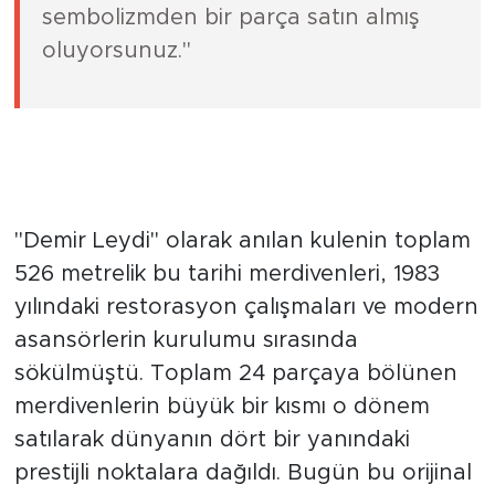
aldığınızda, aslında Paris’ten ve onun
temsil ettiği hayal gücünden,
sembolizmden bir parça satın almış
oluyorsunuz."
40 yıl önce sökülüp dünyaya
dağıtıldı
"Demir Leydi" olarak anılan kulenin toplam
526 metrelik bu tarihi merdivenleri, 1983
yılındaki restorasyon çalışmaları ve modern
asansörlerin kurulumu sırasında
sökülmüştü. Toplam 24 parçaya bölünen
merdivenlerin büyük bir kısmı o dönem