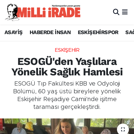
ASAYİŞ
HABERDE İNSAN
ESKİŞEHİRSPOR
SA
ESKİŞEHİR
ESOGÜ'den Yaşlılara
Yönelik Sağlık Hamlesi
ESOGÜ Tıp Fakültesi KBB ve Odyoloji
Bölümü, 60 yaş üstü bireylere yönelik
Eskişehir Reşadiye Camii'nde işitme
taraması gerçekleştirdi.