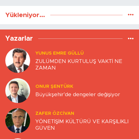
Yükleniyor...
Yazarlar
YUNUS EMRE GÜLLÜ
ZULÜMDEN KURTULUŞ VAKTİ NE
ZAMAN
ONUR ŞENTÜRK
Büyükşehir’de dengeler değişiyor
ZAFER ÖZCIVAN
YÖNETİŞİM KÜLTÜRÜ VE KARŞILIKLI
GÜVEN