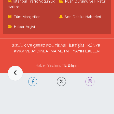
İstanbul Trafik Yoğunluk
Puan Durumu ve Fikstür
Haritası
Tüm Manşetler
Son Dakika Haberleri
Haber Arşivi
GİZLİLİK VE ÇEREZ POLİTİKASI
İLETİŞİM
KÜNYE
KVKK VE AYDINLATMA METNİ
YAYIN İLKELERİ
Haber Yazılımı:
TE Bilişim
Ana Sayfa
Kategoriler
SAĞLIK & YAŞAM
EKONOMİ