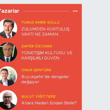
Yazarlar
YUNUS EMRE GÜLLÜ
ZULÜMDEN KURTULUŞ
VAKTİ NE ZAMAN
ZAFER ÖZCIVAN
YÖNETİŞİM KÜLTÜRÜ VE
KARŞILIKLI GÜVEN
ONUR ŞENTÜRK
Büyükşehir’de dengeler
değişiyor
BULUT YİĞİTTEPE
Atlara Neden Soldan Binilir?