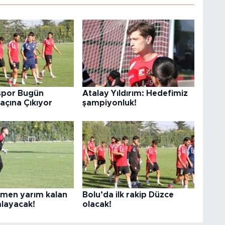
rspor Bugün
Atalay Yıldırım: Hedefimiz
Maçına Çıkıyor
şampiyonluk!
men yarım kalan
Bolu’da ilk rakip Düzce
mlayacak!
olacak!