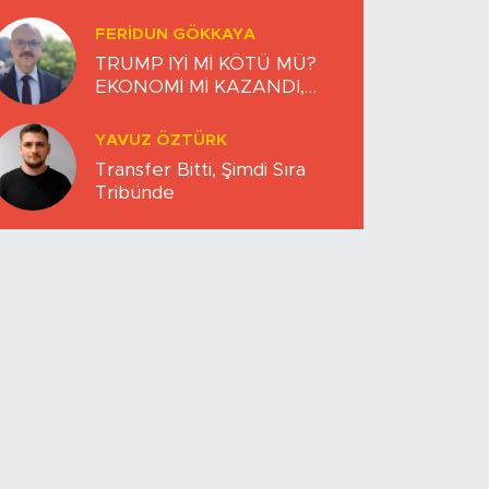
FERIDUN GÖKKAYA
TRUMP İYİ Mİ KÖTÜ MÜ?
EKONOMİ Mİ KAZANDI,
DÜNYA MI KAYBETTİ?
YAVUZ ÖZTÜRK
Transfer Bitti, Şimdi Sıra
Tribünde