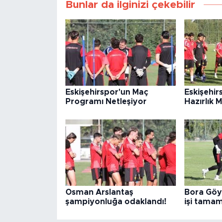
Bunlar da ilginizi çekebilir
Eskişehirspor'un Maç
Eskişehi
Programı Netleşiyor
Hazırlık 
Osman Arslantaş
Bora Göy
şampiyonluğa odaklandı!
işi tama