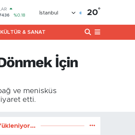
°
LAR
20
İstanbul
7436
%0.18
RO
2510
%0.32
KÜLTÜR & SANAT
RLİN
4811
%0.38
AM ALTIN
0.55
%0.03
 Dönmek İçin
T100
779
%-14
COIN
998,24
%0.35
 bağ ve menisküs
yaret etti.
ükleniyor...