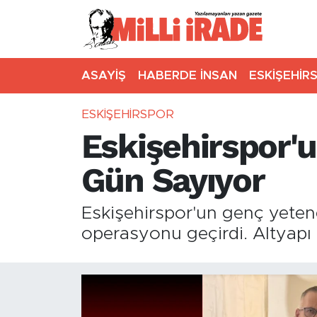
ASAYİŞ
HABERDE İNSAN
ESKİŞEHİR
ESKİŞEHİRSPOR
Eskişehirspor'
Gün Sayıyor
Eskişehirspor'un genç yetene
operasyonu geçirdi. Altyapı 