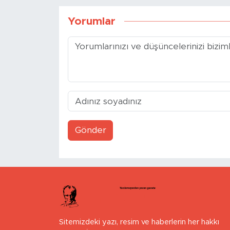
Yorumlar
Gönder
Sitemizdeki yazı, resim ve haberlerin her hakkı