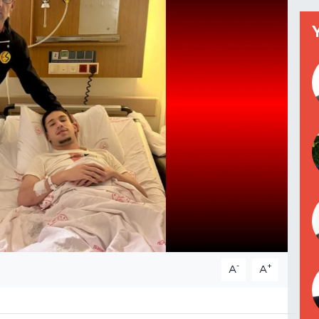
-
+
A
A