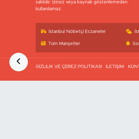
saklıdır. İzinsiz veya kaynak gösterilemeden
kullanılamaz.
İstanbul Nöbetçi Eczaneler
İ
Tüm Manşetler
So
GİZLİLİK VE ÇEREZ POLİTİKASI
İLETİŞİM
KÜN
Ana Sayfa
Kategoriler
SAĞLIK & YAŞAM
EKONOMİ
GÜNDEM