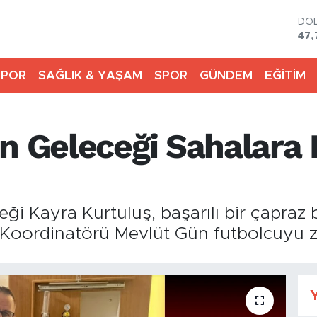
DO
47,
EU
55,
SPOR
SAĞLIK & YAŞAM
SPOR
GÜNDEM
EĞİTİM
STE
64,
GR
666
un Geleceği Sahalara
BİS
13.
BIT
64.
ği Kayra Kurtuluş, başarılı bir çapraz
Koordinatörü Mevlüt Gün futbolcuyu zi
Y