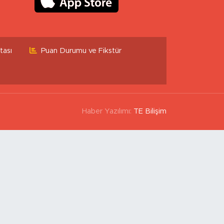
tası
Puan Durumu ve Fikstür
Haber Yazılımı:
TE Bilişim