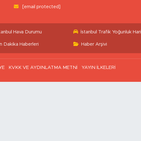
[email protected]
stanbul Hava Durumu
İstanbul Trafik Yoğunluk Hari
n Dakika Haberleri
Haber Arşivi
YE
KVKK VE AYDINLATMA METNİ
YAYIN İLKELERİ