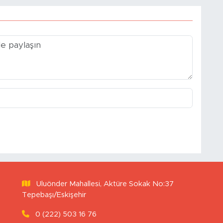
Uluönder Mahallesi, Aktüre Sokak No:37
Tepebaşı/Eskişehir
0 (222) 503 16 76