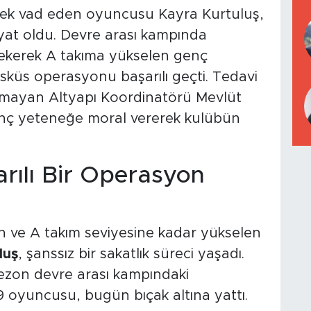
ecek vad eden oyuncusu Kayra Kurtuluş,
iyat oldu. Devre arası kampında
çekerek A takıma yükselen genç
küs operasyonu başarılı geçti. Tedavi
kmayan Altyapı Koordinatörü Mevlüt
enç yeteneğe moral vererek kulübün
rılı Bir Operasyon
en ve A takım seviyesine kadar yükselen
luş
, şanssız bir sakatlık süreci yaşadı.
ezon devre arası kampındaki
 oyuncusu, bugün bıçak altına yattı.