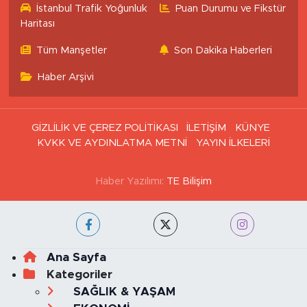
GİZLİLİK VE ÇEREZ POLİTİKASI
İLETİŞİM
KÜNYE
KVKK VE AYDINLATMA METNİ
YAYIN İLKELERİ
Haber Yazılımı:
TE Bilişim
Ana Sayfa
Kategoriler
SAĞLIK & YAŞAM
EKONOMİ
GÜNDEM
TEKNOLOJİ
ASAYİŞ
ASTROLOJİ
BELEDİYE
BİLİM