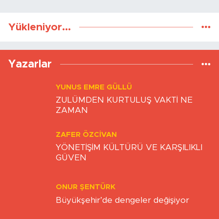
YUNUS EMRE GÜLLÜ
ZULÜMDEN KURTULUŞ VAKTİ NE
ZAMAN
ZAFER ÖZCIVAN
YÖNETİŞİM KÜLTÜRÜ VE KARŞILIKLI
GÜVEN
ONUR ŞENTÜRK
Büyükşehir’de dengeler değişiyor
BULUT YİĞİTTEPE
Atlara Neden Soldan Binilir?
FERIDUN GÖKKAYA
TRUMP İYİ Mİ KÖTÜ MÜ? EKONOMİ Mİ
KAZANDI, DÜNYA MI KAYBETTİ?