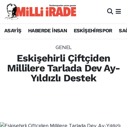
ASAYİŞ
HABERDE İNSAN
ESKİŞEHİRSPOR
SA
GENEL
Eskişehirli Çiftçiden
Millilere Tarlada Dev Ay-
Yıldızlı Destek
Eskişehir'de çiftçilik yapan Ali Armağan,
kızının önerisiyle 12 dönümlük tarlasına
traktörle dev ay-yıldız çizerek Dünya
Kupası'ndaki A Milli Takım'a başarılar diledi.