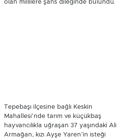
olan millilere şans dileğinde bulundu.
Traktörle Toprağa Ay-Yıldız
İşlendi
Tepebaşı ilçesine bağlı Keskin
Mahallesi’nde tarım ve küçükbaş
hayvancılıkla uğraşan 37 yaşındaki Ali
Armağan, kızı Ayşe Yaren’in isteği
doğrultusunda anlamlı bir çalışmaya imza
aktif olarak başladı. Traktörünün arkasına
kazayağı ve tırmık takarak tarlaya inen
Armağan, yaklaşık bir saat süren titiz bir
çalışmanın ardından 12 dönümlük boş
araziye ay ve yıldız figürlerini nakşetti.