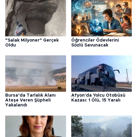
Bursa’da Tarlalık Alanı
Afyon'da Yolcu Otobüsü
Ateşe Veren Şüpheli
Kazası: 1 Ölü, 15 Yaralı
Yakalandı
KUTSO Başkanı Argat:
Bursa'da Orman Yangını
Kütahya Milli Savunma
Sanayisine Entegre Olmalı
Yorumlar