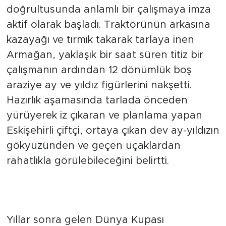
Hazırlık aşamasında tarlada önceden
yürüyerek iz çıkaran ve planlama yapan
Eskişehirli çiftçi, ortaya çıkan dev ay-yıldızın
gökyüzünden ve geçen uçaklardan
rahatlıkla görülebileceğini belirtti.
"İnşallah Aslanlar Bu Sefer
Kupayı Alacak"
Yıllar sonra gelen Dünya Kupası
heyecanını tüm Türkiye ile birlikte
paylaştıklarını ifade eden Ali Armağan,
millilerin Avustralya ile oynayacağı
karşılaşma öncesinde büyük bir sevinç
yaşadıklarını dile getirdi. Çocukluk yıllarında
tanıklık ettiği turnuva heyecanını bugün de