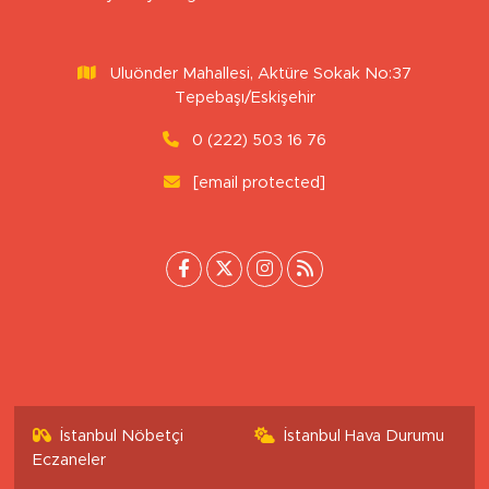
İstanbul Nöbetçi
İstanbul Hava Durumu
Eczaneler
İstanbul Trafik Yoğunluk
Puan Durumu ve Fikstür
Haritası
Tüm Manşetler
Son Dakika Haberleri
Haber Arşivi