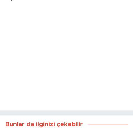
Bunlar da ilginizi çekebilir
“Salak Milyoner” Gerçek
Öğrenciler Ödevlerini
Oldu
Sözlü Savunacak