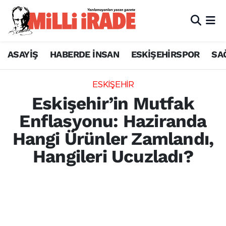
ASAYİŞ
HABERDE İNSAN
ESKİŞEHİRSPOR
SA
ESKİŞEHİR
Eskişehir’in Mutfak
Enflasyonu: Haziranda
Hangi Ürünler Zamlandı,
Hangileri Ucuzladı?
TÜİK verilerine göre haziran ayında fiyatı en
çok artan ve düşen ürünler açıklandı. En
çok zamlanan ürün taze meyveler olurken,
sebzelerde ciddi düşüş yaşandı.