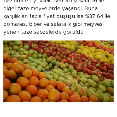
bazında en yüksek fiyat artışı %54,26 ile
diğer taze meyvelerde yaşandı. Buna
karşılık en fazla fiyat düşüşü ise %37,64 ile
domates, biber ve salatalık gibi meyvesi
yenen taze sebzelerde görüldü.
Zam Şampiyonu Taze Meyveler