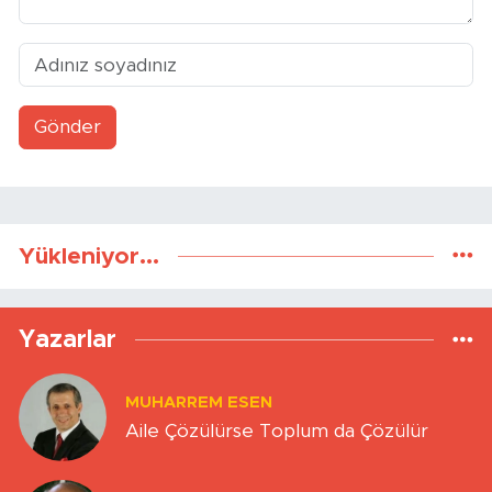
Gönder
Yükleniyor...
Yazarlar
MUHARREM ESEN
Aile Çözülürse Toplum da Çözülür