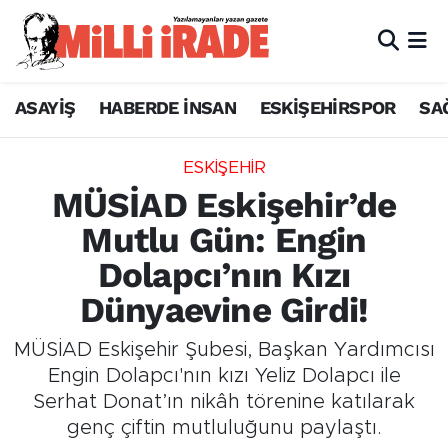
ASAYİŞ
HABERDE İNSAN
ESKİŞEHİRSPOR
SA
ESKİŞEHİR
MÜSİAD Eskişehir’de
Mutlu Gün: Engin
Dolapcı’nın Kızı
Dünyaevine Girdi!
MÜSİAD Eskişehir Şubesi, Başkan Yardımcısı
Engin Dolapcı'nın kızı Yeliz Dolapcı ile
Serhat Donat’ın nikâh törenine katılarak
genç çiftin mutluluğunu paylaştı.