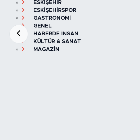
ESKİŞEHİR
ESKİŞEHİRSPOR
GASTRONOMİ
GENEL
HABERDE İNSAN
KÜLTÜR & SANAT
MAGAZİN
MANŞET
OLAY
SPOR
TÜRKİYE
Foto Galeri
Video
Yazarlar
Röportaj
Biyografi
Anketler
Künye