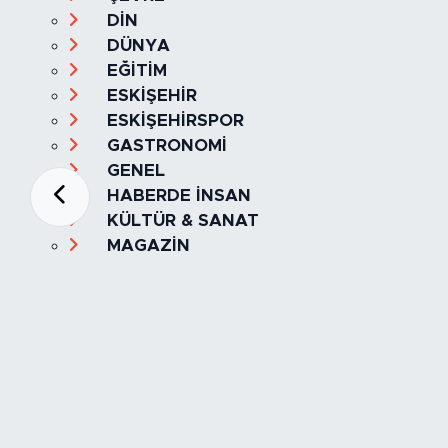
DİN
DÜNYA
EĞİTİM
ESKİŞEHİR
ESKİŞEHİRSPOR
GASTRONOMİ
GENEL
HABERDE İNSAN
KÜLTÜR & SANAT
MAGAZİN
MANŞET
OLAY
SPOR
TÜRKİYE
Foto Galeri
Video
Yazarlar
Röportaj