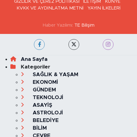
GİZLİLİK VE ÇEREZ POLİTİKASI
İLETİŞİM
KÜNYE
KVKK VE AYDINLATMA METNİ
YAYIN İLKELERİ
Haber Yazılımı:
TE Bilişim
Ana Sayfa
Kategoriler
SAĞLIK & YAŞAM
EKONOMİ
GÜNDEM
TEKNOLOJİ
ASAYİŞ
ASTROLOJİ
BELEDİYE
BİLİM
ÇEVRE