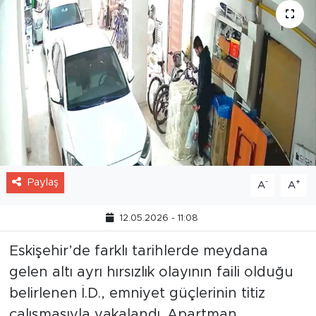
Paylaş
-
+
A
A
12.05.2026 - 11:08
Eskişehir’de farklı tarihlerde meydana
gelen altı ayrı hırsızlık olayının faili olduğu
belirlenen İ.D., emniyet güçlerinin titiz
çalışmasıyla yakalandı. Apartman