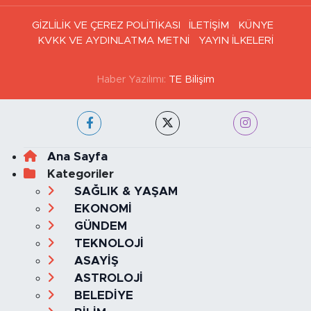
Haber Arşivi
GİZLİLİK VE ÇEREZ POLİTİKASI
İLETİŞİM
KÜNYE
KVKK VE AYDINLATMA METNİ
YAYIN İLKELERİ
Haber Yazılımı:
TE Bilişim
Ana Sayfa
Kategoriler
SAĞLIK & YAŞAM
EKONOMİ
GÜNDEM
TEKNOLOJİ
ASAYİŞ