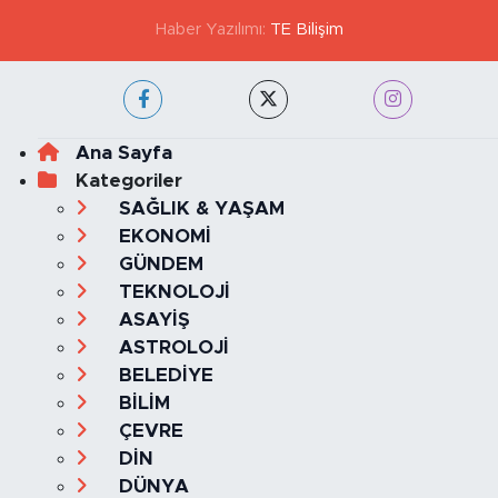
KVKK VE AYDINLATMA METNİ
YAYIN İLKELERİ
Haber Yazılımı:
TE Bilişim
Ana Sayfa
Kategoriler
SAĞLIK & YAŞAM
EKONOMİ
GÜNDEM
TEKNOLOJİ
ASAYİŞ
ASTROLOJİ
BELEDİYE
BİLİM
ÇEVRE
DİN