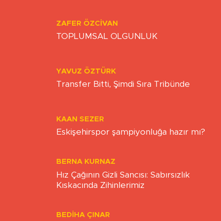
Herkes elini taşın altına koyuyor
ZAFER ÖZCIVAN
TOPLUMSAL OLGUNLUK
YAVUZ ÖZTÜRK
Transfer Bitti, Şimdi Sıra Tribünde
KAAN SEZER
Eskişehirspor şampiyonluğa hazır mı?
BERNA KURNAZ
Hız Çağının Gizli Sancısı: Sabırsızlık
Kıskacında Zihinlerimiz