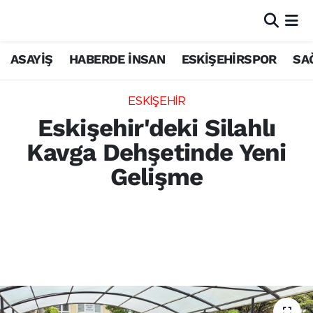
ASAYİŞ
HABERDE İNSAN
ESKİŞEHİRSPOR
SA
ESKİŞEHİR
Eskişehir'deki Silahlı
Kavga Dehşetinde Yeni
Gelişme
Eskişehir Odunpazarı'nda kız meselesi
yüzünden çıkan silahlı kavgada bir kişiyi
bacağından yaralayan 2 şüpheli adliyeye
sevk edildi.