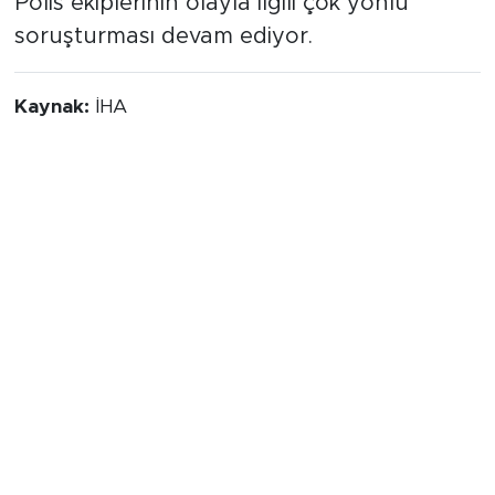
Polis ekiplerinin olayla ilgili çok yönlü
soruşturması devam ediyor.
Kaynak:
İHA