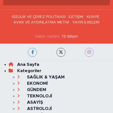
GİZLİLİK VE ÇEREZ POLİTİKASI
İLETİŞİM
KÜNYE
KVKK VE AYDINLATMA METNİ
YAYIN İLKELERİ
Haber Yazılımı:
TE Bilişim
Ana Sayfa
Kategoriler
SAĞLIK & YAŞAM
EKONOMİ
GÜNDEM
TEKNOLOJİ
ASAYİŞ
ASTROLOJİ