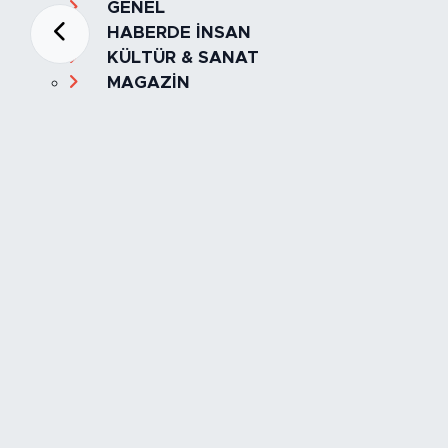
GENEL
HABERDE İNSAN
KÜLTÜR & SANAT
MAGAZİN
MANŞET
OLAY
SPOR
TÜRKİYE
Foto Galeri
Video
Yazarlar
Röportaj
Biyografi
Anketler
Künye
İletişim
Servisler
İstanbul Nöbetçi Eczaneler