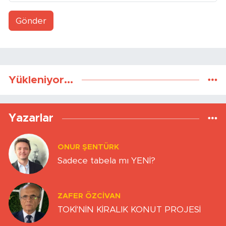
Gönder
Yükleniyor...
Yazarlar
ONUR ŞENTÜRK
Sadece tabela mı YENİ?
ZAFER ÖZCIVAN
TOKİ'NİN KİRALIK KONUT PROJESİ