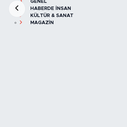
GENEL
HABERDE İNSAN
KÜLTÜR & SANAT
MAGAZİN
MANŞET
OLAY
SPOR
TÜRKİYE
Foto Galeri
Video
Yazarlar
Röportaj
Biyografi
Anketler
Künye
İletişim
Servisler
İstanbul Nöbetçi Eczaneler