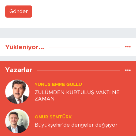
Gönder
Yükleniyor...
Yazarlar
YUNUS EMRE GÜLLÜ
ZULÜMDEN KURTULUŞ VAKTİ NE
ZAMAN
ONUR ŞENTÜRK
Büyükşehir’de dengeler değişiyor