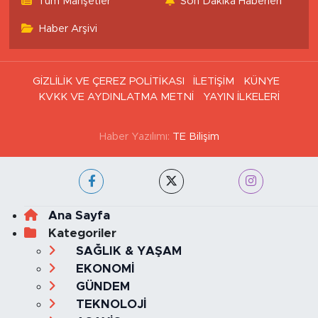
Tüm Manşetler
Son Dakika Haberleri
Haber Arşivi
GİZLİLİK VE ÇEREZ POLİTİKASI
İLETİŞİM
KÜNYE
KVKK VE AYDINLATMA METNİ
YAYIN İLKELERİ
Haber Yazılımı:
TE Bilişim
Ana Sayfa
Kategoriler
SAĞLIK & YAŞAM
EKONOMİ
GÜNDEM
TEKNOLOJİ