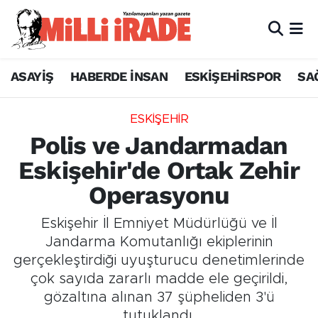
ASAYİŞ
HABERDE İNSAN
ESKİŞEHİRSPOR
SA
ESKİŞEHİR
Polis ve Jandarmadan
Eskişehir'de Ortak Zehir
Operasyonu
Eskişehir İl Emniyet Müdürlüğü ve İl
Jandarma Komutanlığı ekiplerinin
gerçekleştirdiği uyuşturucu denetimlerinde
çok sayıda zararlı madde ele geçirildi,
gözaltına alınan 37 şüpheliden 3'ü
tutuklandı.