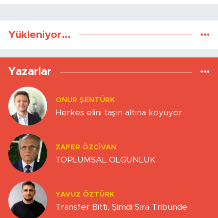
Yükleniyor...
Yazarlar
ONUR ŞENTÜRK
Herkes elini taşın altına koyuyor
ZAFER ÖZCIVAN
TOPLUMSAL OLGUNLUK
YAVUZ ÖZTÜRK
Transfer Bitti, Şimdi Sıra Tribünde