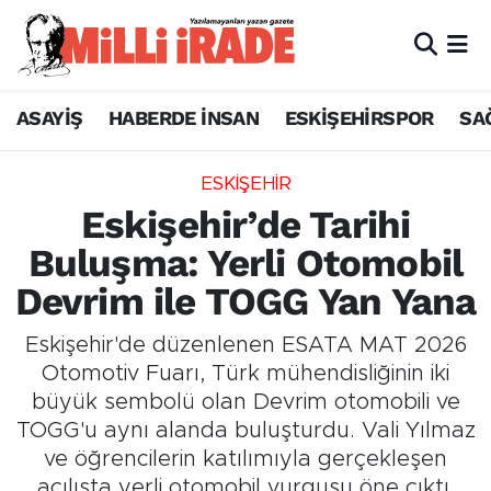
ASAYİŞ
HABERDE İNSAN
ESKİŞEHİRSPOR
SA
ESKİŞEHİR
Eskişehir’de Tarihi
Buluşma: Yerli Otomobil
Devrim ile TOGG Yan Yana
Eskişehir'de düzenlenen ESATA MAT 2026
Otomotiv Fuarı, Türk mühendisliğinin iki
büyük sembolü olan Devrim otomobili ve
TOGG'u aynı alanda buluşturdu. Vali Yılmaz
ve öğrencilerin katılımıyla gerçekleşen
açılışta yerli otomobil vurgusu öne çıktı.