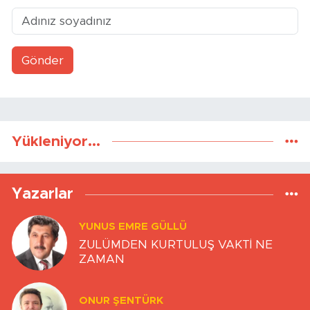
Gönder
Yükleniyor...
Yazarlar
YUNUS EMRE GÜLLÜ
ZULÜMDEN KURTULUŞ VAKTİ NE
ZAMAN
ONUR ŞENTÜRK