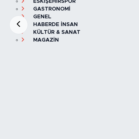
ESKİŞEHİRSPOR
GASTRONOMİ
GENEL
HABERDE İNSAN
KÜLTÜR & SANAT
MAGAZİN
MANŞET
OLAY
SPOR
TÜRKİYE
Foto Galeri
Video
Yazarlar
Röportaj
Biyografi
Anketler
Künye
İletişim