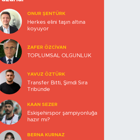
ONUR ŞENTÜRK
Herkes elini taşın altına
koyuyor
ZAFER ÖZCIVAN
TOPLUMSAL OLGUNLUK
YAVUZ ÖZTÜRK
Transfer Bitti, Şimdi Sıra
Tribünde
KAAN SEZER
Eskişehirspor şampiyonluğa
hazır mı?
BERNA KURNAZ