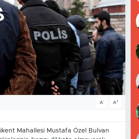
-
+
A
A
nikent Mahallesi Mustafa Özel Bulvarı