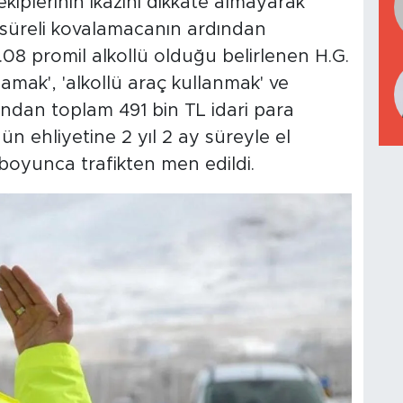
kiplerinin ikazını dikkate almayarak
 süreli kovalamacanın ardından
.08 promil alkollü olduğu belirlenen H.G.
amak', 'alkollü araç kullanmak' ve
rından toplam 491 bin TL idari para
n ehliyetine 2 yıl 2 ay süreyle el
 boyunca trafikten men edildi.