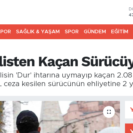
D
4
E
5
SPOR
SAĞLIK & YAŞAM
SPOR
GÜNDEM
EĞİTİM
S
6
G
6
olisten Kaçan Sürücü
B
1
B
isin 'Dur' ihtarına uymayıp kaçan 2.08
6
 ceza kesilen sürücünün ehliyetine 2 yı
Y