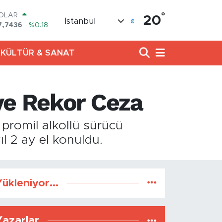
°
OLAR
20
İstanbul
7,7436
%0.18
URO
5,2510
%0.32
KÜLTÜR & SANAT
TERLİN
4,4811
%0.38
RAM ALTIN
648.99
%2.59
ye Rekor Ceza
İST100
3.773
%-19
ITCOIN
 promil alkollü sürücü
5.130,04
%1.2
l 2 ay el konuldu.
ükleniyor...
Yazarlar