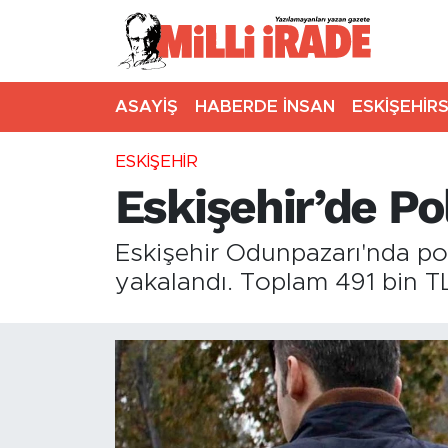
ASAYİŞ
HABERDE İNSAN
ESKİŞEHİR
ESKİŞEHİR
Eskişehir’de P
Eskişehir Odunpazarı'nda pol
yakalandı. Toplam 491 bin TL