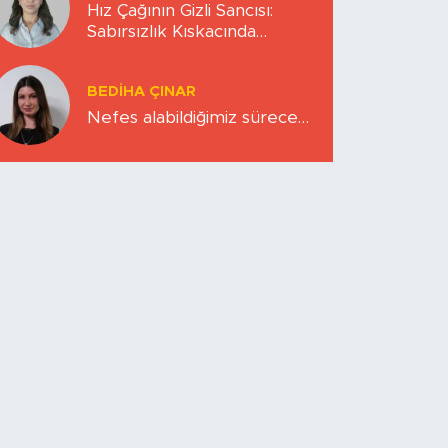
Hız Çağının Gizli Sancısı:
Sabırsızlık Kıskacında
Zihinlerimiz
BEDIHA ÇINAR
Nefes alabildiğimiz sürece…