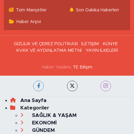
Tüm Manşetler
Son Dakika Haberleri
Haber Arşivi
GİZLİLİK VE ÇEREZ POLİTİKASI
İLETİŞİM
KÜNYE
KVKK VE AYDINLATMA METNİ
YAYIN İLKELERİ
Haber Yazılımı:
TE Bilişim
Ana Sayfa
Kategoriler
SAĞLIK & YAŞAM
EKONOMİ
GÜNDEM