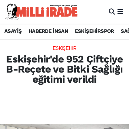
ASAYİŞ
HABERDE İNSAN
ESKİŞEHİRSPOR
SA
ESKİŞEHİR
Eskişehir'de 952 Çiftçiye
B-Reçete ve Bitki Sağlığı
eğitimi verildi
Eskişehir İl Tarım ve Orman Müdürlüğü, 952
çiftçiye B-Reçete yönetmeliği ve E-ÜKDS
sistemi hakkında eğitim verdi. Bitki koruma
ürünleri kullanımı için belgeler
düzenlenecek.