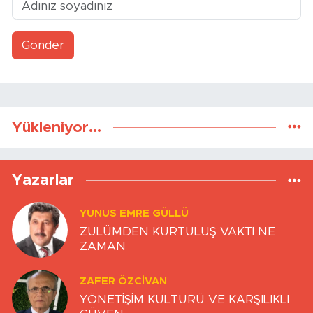
Gönder
Yükleniyor...
Yazarlar
YUNUS EMRE GÜLLÜ
ZULÜMDEN KURTULUŞ VAKTİ NE
ZAMAN
ZAFER ÖZCIVAN
YÖNETİŞİM KÜLTÜRÜ VE KARŞILIKLI