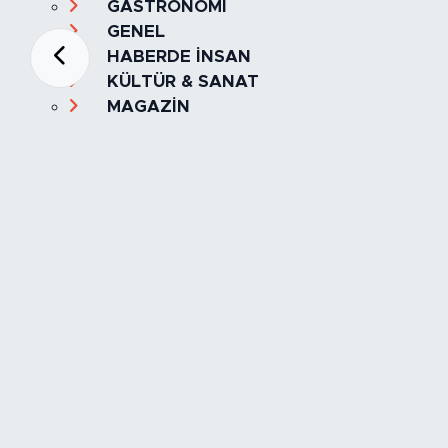
GASTRONOMİ
GENEL
HABERDE İNSAN
KÜLTÜR & SANAT
MAGAZİN
MANŞET
OLAY
SPOR
TÜRKİYE
Foto Galeri
Video
Yazarlar
Röportaj
Biyografi
Anketler
Künye
İletişim
Servisler