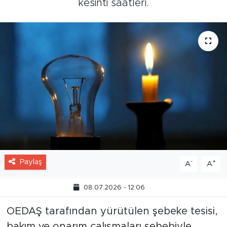
kesinti saatleri.
Paylaş
-
+
A
A
08.07.2026 - 12:06
OEDAŞ tarafından yürütülen şebeke tesisi,
bakım ve onarım çalışmaları sebebiyle