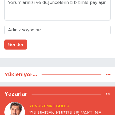
Gönder
Yükleniyor...
Yazarlar
YUNUS EMRE GÜLLÜ
ZULÜMDEN KURTULUŞ VAKTİ NE