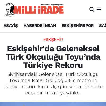
ASAYİŞ
HABERDE İNSAN
ESKİŞEHİRSPOR
SA
ESKİŞEHİR
Eskişehir'de Geleneksel
Türk Okçuluğu Toyu’nda
Türkiye Rekoru
Sivrihisar’daki Geleneksel Türk Okçuluğu
Toyu’nda İsmail Göllüoğlu 651 metre ile
Türkiye rekoru kırdı. Üç gün süren etkinlikte
ecdadın mirası yaşatıldı.