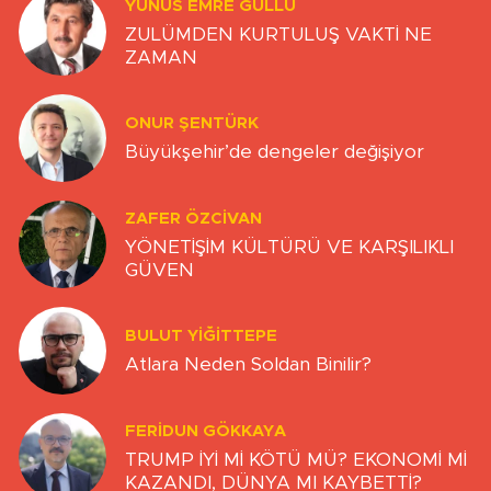
YUNUS EMRE GÜLLÜ
ZULÜMDEN KURTULUŞ VAKTİ NE
ZAMAN
ONUR ŞENTÜRK
Büyükşehir’de dengeler değişiyor
ZAFER ÖZCIVAN
YÖNETİŞİM KÜLTÜRÜ VE KARŞILIKLI
GÜVEN
BULUT YİĞİTTEPE
Atlara Neden Soldan Binilir?
FERIDUN GÖKKAYA
TRUMP İYİ Mİ KÖTÜ MÜ? EKONOMİ Mİ
KAZANDI, DÜNYA MI KAYBETTİ?