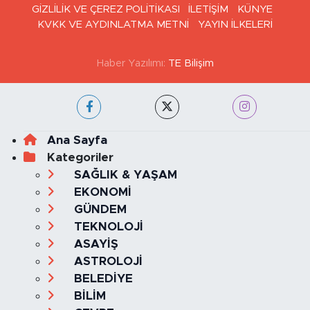
GİZLİLİK VE ÇEREZ POLİTİKASI
İLETİŞİM
KÜNYE
KVKK VE AYDINLATMA METNİ
YAYIN İLKELERİ
Haber Yazılımı:
TE Bilişim
Ana Sayfa
Kategoriler
SAĞLIK & YAŞAM
EKONOMİ
GÜNDEM
TEKNOLOJİ
ASAYİŞ
ASTROLOJİ
BELEDİYE
BİLİM