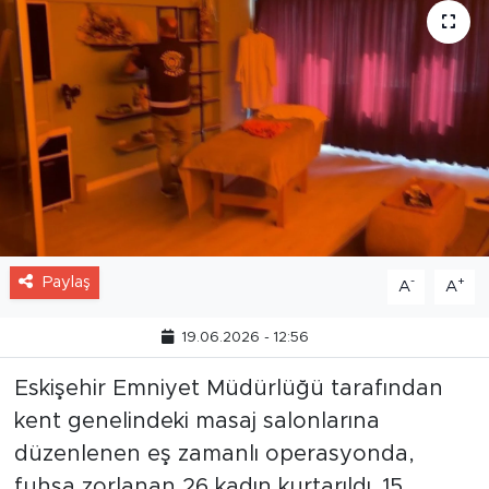
Paylaş
-
+
A
A
19.06.2026 - 12:56
Eskişehir Emniyet Müdürlüğü tarafından
kent genelindeki masaj salonlarına
düzenlenen eş zamanlı operasyonda,
fuhşa zorlanan 26 kadın kurtarıldı. 15