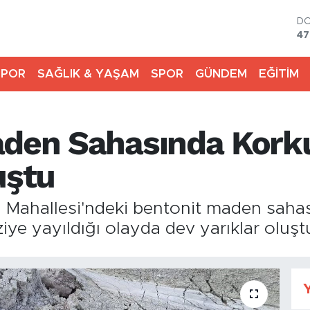
D
47
E
55
SPOR
SAĞLIK & YAŞAM
SPOR
GÜNDEM
EĞİTİM
ST
64
GR
66
Maden Sahasında Kor
Bİ
13
BI
uştu
64
i Mahallesi'ndeki bentonit maden saha
iye yayıldığı olayda dev yarıklar oluşt
Y