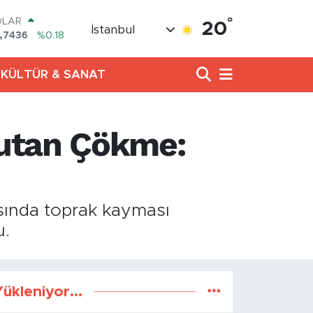
°
OLAR
20
İstanbul
,7436
%0.18
URO
,2510
%0.32
KÜLTÜR & SANAT
ERLİN
,4811
%0.38
AM ALTIN
60.55
%0
kutan Çökme:
ST100
.779
%-14
TCOIN
.815,30
%-0.1
sında toprak kayması
u.
ükleniyor...