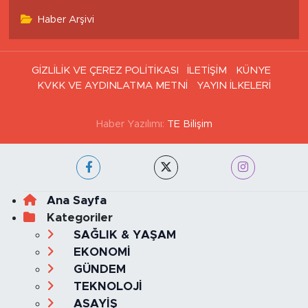
Haber Arşivi
GİZLİLİK VE ÇEREZ POLİTİKASI
İLETİŞİM
KÜNYE
KVKK VE AYDINLATMA METNİ
YAYIN İLKELERİ
Haber Yazılımı:
TE Bilişim
Ana Sayfa
Kategoriler
SAĞLIK & YAŞAM
EKONOMİ
GÜNDEM
TEKNOLOJİ
ASAYİŞ