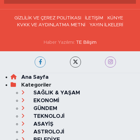
GİZLİLİK VE ÇEREZ POLİTİKASI
İLETİŞİM
KÜNYE
KVKK VE AYDINLATMA METNİ
YAYIN İLKELERİ
Haber Yazılımı:
TE Bilişim
Ana Sayfa
Kategoriler
SAĞLIK & YAŞAM
EKONOMİ
GÜNDEM
TEKNOLOJİ
ASAYİŞ
ASTROLOJİ
BELEDİYE