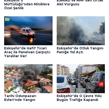
Eskişehir İl
ESMİAD ve MHP’den Ortak
Müftülüğü’nden Miniklere
Akıl Vurgusu
Özel Şenlik
Eskişehir’de Hafif Ticari
Eskişehir’de Otluk Yangını
Araç ile Panelvan Çarpıştı:
Paniğe Yol Açtı
Yaralılar Var!
Tarihi Odunpazarı
Eskişehir’de O Çevre Yolu
Evleri’nde Yangın
Bugün Trafiğe Kapandı