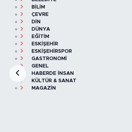
BİLİM
ÇEVRE
DİN
DÜNYA
EĞİTİM
ESKİŞEHİR
ESKİŞEHİRSPOR
GASTRONOMİ
GENEL
HABERDE İNSAN
KÜLTÜR & SANAT
MAGAZİN
MANŞET
OLAY
SPOR
TÜRKİYE
Foto Galeri