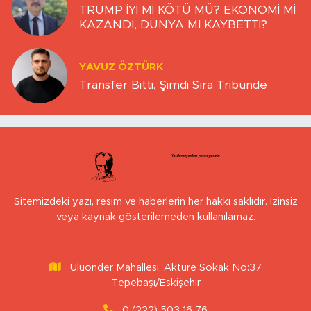
TRUMP İYİ Mİ KÖTÜ MÜ? EKONOMİ Mİ
KAZANDI, DÜNYA MI KAYBETTİ?
YAVUZ ÖZTÜRK
Transfer Bitti, Şimdi Sıra Tribünde
Sitemizdeki yazı, resim ve haberlerin her hakkı saklıdır. İzinsiz
veya kaynak gösterilemeden kullanılamaz.
Uluönder Mahallesi, Aktüre Sokak No:37
Tepebaşı/Eskişehir
0 (222) 503 16 76