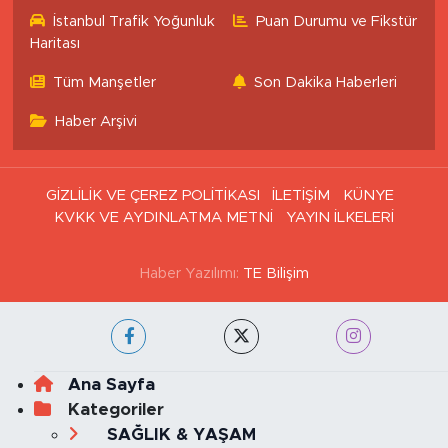
İstanbul Nöbetçi
İstanbul Hava Durumu
Eczaneler
İstanbul Trafik Yoğunluk
Puan Durumu ve Fikstür
Haritası
Tüm Manşetler
Son Dakika Haberleri
Haber Arşivi
GİZLİLİK VE ÇEREZ POLİTİKASI
İLETİŞİM
KÜNYE
KVKK VE AYDINLATMA METNİ
YAYIN İLKELERİ
Haber Yazılımı:
TE Bilişim
Ana Sayfa