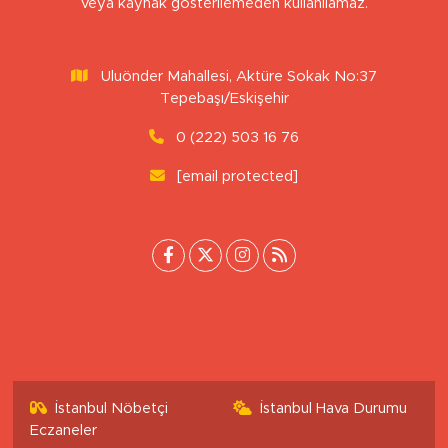
Sitemizdeki yazı, resim ve haberlerin her hakkı saklıdır. İzinsiz
veya kaynak gösterilemeden kullanılamaz.
Uluönder Mahallesi, Aktüre Sokak No:37
Tepebaşı/Eskişehir
0 (222) 503 16 76
[email protected]