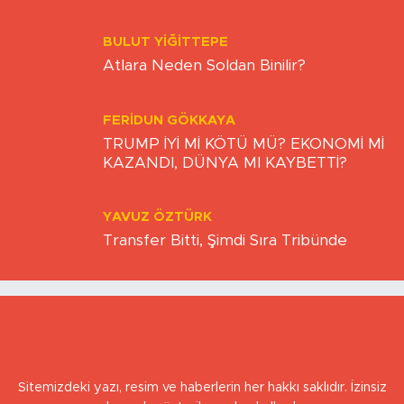
YÖNETİŞİM KÜLTÜRÜ VE KARŞILIKLI
GÜVEN
BULUT YİĞİTTEPE
Atlara Neden Soldan Binilir?
FERIDUN GÖKKAYA
TRUMP İYİ Mİ KÖTÜ MÜ? EKONOMİ Mİ
KAZANDI, DÜNYA MI KAYBETTİ?
YAVUZ ÖZTÜRK
Transfer Bitti, Şimdi Sıra Tribünde