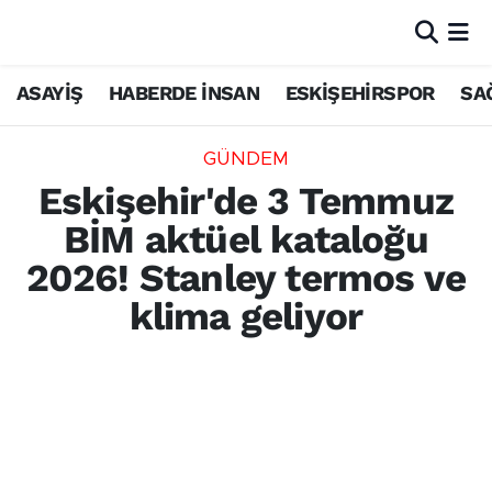
ASAYİŞ
HABERDE İNSAN
ESKİŞEHİRSPOR
SA
GÜNDEM
Eskişehir'de 3 Temmuz
BİM aktüel kataloğu
2026! Stanley termos ve
klima geliyor
BİM, 3 Temmuz 2026 aktüel ürünler
kataloğunu yayımladı. Stanley termos,
klima, elektronik ve ev yaşam ürünlerinin
yer aldığı kampanyada sınırlı stok