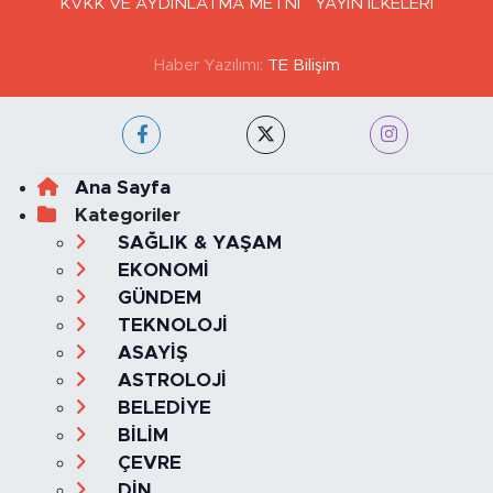
GİZLİLİK VE ÇEREZ POLİTİKASI
İLETİŞİM
KÜNYE
KVKK VE AYDINLATMA METNİ
YAYIN İLKELERİ
Haber Yazılımı:
TE Bilişim
Ana Sayfa
Kategoriler
SAĞLIK & YAŞAM
EKONOMİ
GÜNDEM
TEKNOLOJİ
ASAYİŞ
ASTROLOJİ
BELEDİYE
BİLİM