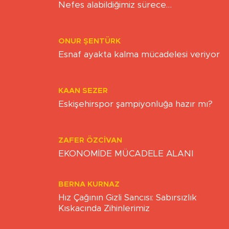
BEDIHA ÇINAR
Nefes alabildiğimiz sürece…
ONUR ŞENTÜRK
Esnaf ayakta kalma mücadelesi veriyor
KAAN SEZER
Eskişehirspor şampiyonluğa hazır mı?
ZAFER ÖZCIVAN
EKONOMİDE MÜCADELE ALANI
BERNA KURNAZ
Hız Çağının Gizli Sancısı: Sabırsızlık
Kıskacında Zihinlerimiz