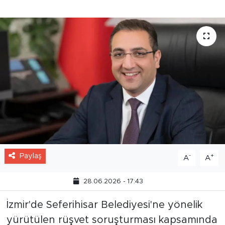
hapsi kararı verildi.
Paylaş
-
+
A
A
28.06.2026 - 17:43
İzmir'de Seferihisar Belediyesi'ne yönelik