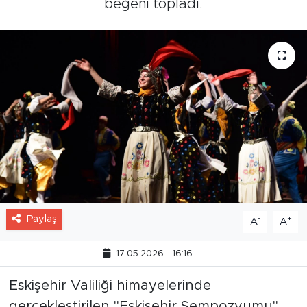
beğeni topladı.
Paylaş
-
+
A
A
17.05.2026 - 16:16
Eskişehir Valiliği himayelerinde
gerçekleştirilen "Eskişehir Sempozyumu"