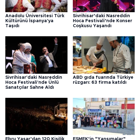
Anadolu Üniversitesi Türk
Sivrihisar’daki Nasreddin
Kültürünü İspanya'ya
Hoca Festivali’nde Konser
Taşıdı
Coşkusu Yaşandı
Sivrihisar'daki Nasreddin
ABD gıda fuarında Türkiye
Hoca Festivali'nde Ünlü
rüzgarı: 63 firma katıldı
Sanatçılar Sahne Aldı
Ebru Yaşar’dan 120 Kişilik
ESMEK’in “Yansımalar”