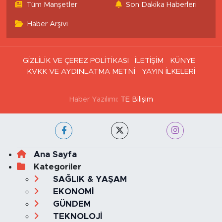
Tüm Manşetler
Son Dakika Haberleri
Haber Arşivi
GİZLİLİK VE ÇEREZ POLİTİKASI
İLETİŞİM
KÜNYE
KVKK VE AYDINLATMA METNİ
YAYIN İLKELERİ
Haber Yazılımı:
TE Bilişim
Ana Sayfa
Kategoriler
SAĞLIK & YAŞAM
EKONOMİ
GÜNDEM
TEKNOLOJİ