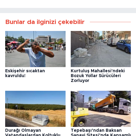
Bunlar da ilginizi çekebilir
Eskişehir sıcaktan
Kurtuluş Mahallesi'ndeki
kavruldu!
Bozuk Yollar Sürücüleri
Zorluyor
Durağı Olmayan
Tepebaşı’ndan Baksan
Vatandaşlardan Koltuklu
Sanayi Sitesi’nde Kapsamlı