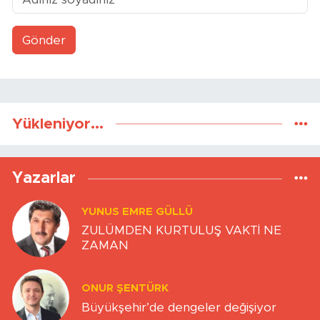
Gönder
Yükleniyor...
Yazarlar
YUNUS EMRE GÜLLÜ
ZULÜMDEN KURTULUŞ VAKTİ NE
ZAMAN
ONUR ŞENTÜRK
Büyükşehir’de dengeler değişiyor