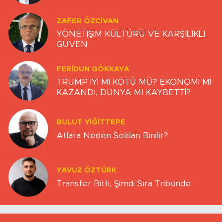
ZAFER ÖZCIVAN
YÖNETİŞİM KÜLTÜRÜ VE KARŞILIKLI
GÜVEN
FERIDUN GÖKKAYA
TRUMP İYİ Mİ KÖTÜ MÜ? EKONOMİ Mİ
KAZANDI, DÜNYA MI KAYBETTİ?
BULUT YİĞİTTEPE
Atlara Neden Soldan Binilir?
YAVUZ ÖZTÜRK
Transfer Bitti, Şimdi Sıra Tribünde