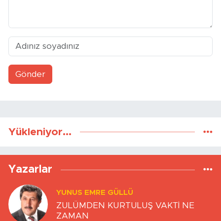
Gönder
Yükleniyor...
Yazarlar
YUNUS EMRE GÜLLÜ
ZULÜMDEN KURTULUŞ VAKTİ NE
ZAMAN