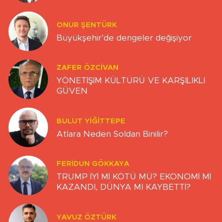
ONUR ŞENTÜRK
Büyükşehir’de dengeler değişiyor
ZAFER ÖZCIVAN
YÖNETİŞİM KÜLTÜRÜ VE KARŞILIKLI
GÜVEN
BULUT YİĞİTTEPE
Atlara Neden Soldan Binilir?
FERIDUN GÖKKAYA
TRUMP İYİ Mİ KÖTÜ MÜ? EKONOMİ Mİ
KAZANDI, DÜNYA MI KAYBETTİ?
YAVUZ ÖZTÜRK