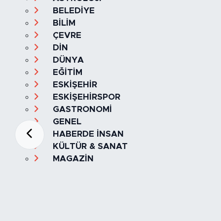
BELEDİYE
BİLİM
ÇEVRE
DİN
DÜNYA
EĞİTİM
ESKİŞEHİR
ESKİŞEHİRSPOR
GASTRONOMİ
GENEL
HABERDE İNSAN
KÜLTÜR & SANAT
MAGAZİN
MANŞET
OLAY
SPOR
TÜRKİYE
Foto Galeri