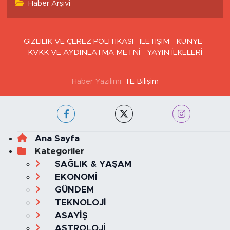
Haber Arşivi
GİZLİLİK VE ÇEREZ POLİTİKASI
İLETİŞİM
KÜNYE
KVKK VE AYDINLATMA METNİ
YAYIN İLKELERİ
Haber Yazılımı:
TE Bilişim
Ana Sayfa
Kategoriler
SAĞLIK & YAŞAM
EKONOMİ
GÜNDEM
TEKNOLOJİ
ASAYİŞ
ASTROLOJİ