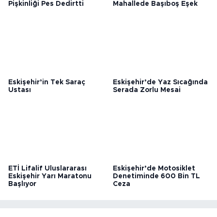
Eskişehir’de Dolandırıcının
Eskişehir’de Kırsal
Pişkinliği Pes Dedirtti
Mahallede Başıboş Eşek
Eskişehir’in Tek Saraç
Eskişehir’de Yaz Sıcağında
Ustası
Serada Zorlu Mesai
ETİ Lifalif Uluslararası
Eskişehir’de Motosiklet
Eskişehir Yarı Maratonu
Denetiminde 600 Bin TL
Başlıyor
Ceza