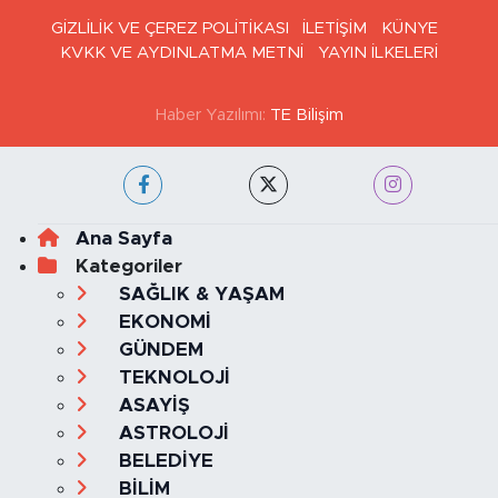
GİZLİLİK VE ÇEREZ POLİTİKASI
İLETİŞİM
KÜNYE
KVKK VE AYDINLATMA METNİ
YAYIN İLKELERİ
Haber Yazılımı:
TE Bilişim
Ana Sayfa
Kategoriler
SAĞLIK & YAŞAM
EKONOMİ
GÜNDEM
TEKNOLOJİ
ASAYİŞ
ASTROLOJİ