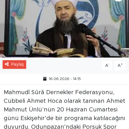
Paylaş
-
+
A
A
16.06.2026 - 14:15
Mahmudî Sûrâ Dernekler Federasyonu,
Cübbeli Ahmet Hoca olarak tanınan Ahmet
Mahmut Ünlü’nün 20 Haziran Cumartesi
günü Eskişehir’de bir programa katılacağını
duyurdu. Odunpazarı’ndaki Porsuk Spor