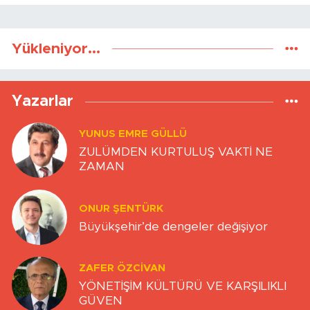
Yükleniyor...
Yazarlar
YUNUS EMRE GÜLLÜ
ZULÜMDEN KURTULUŞ VAKTİ NE
ZAMAN
ONUR ŞENTÜRK
Büyükşehir’de dengeler değişiyor
ZAFER ÖZCIVAN
YÖNETİŞİM KÜLTÜRÜ VE KARŞILIKLI
GÜVEN