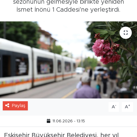
sezonunun gelmesiyle birlikte yeniden
İsmet İnönü 1 Caddesi’ne yerleştirdi.
Paylaş
-
+
A
A
11.06.2026 - 13:15
Eskişehir Büyükşehir Belediyesi, her yıl