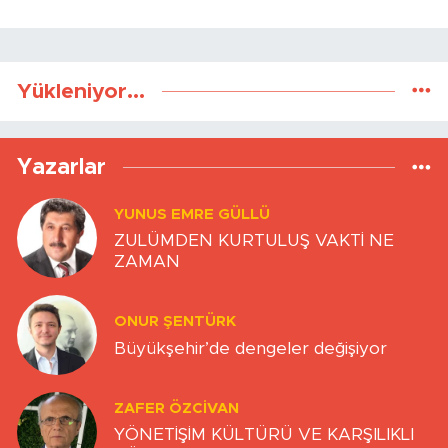
Yükleniyor...
Yazarlar
YUNUS EMRE GÜLLÜ
ZULÜMDEN KURTULUŞ VAKTİ NE
ZAMAN
ONUR ŞENTÜRK
Büyükşehir’de dengeler değişiyor
ZAFER ÖZCIVAN
YÖNETİŞİM KÜLTÜRÜ VE KARŞILIKLI