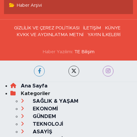
Haber Arşivi
GİZLİLİK VE ÇEREZ POLİTİKASI
İLETİŞİM
KÜNYE
KVKK VE AYDINLATMA METNİ
YAYIN İLKELERİ
Haber Yazılımı:
TE Bilişim
Ana Sayfa
Kategoriler
SAĞLIK & YAŞAM
EKONOMİ
GÜNDEM
TEKNOLOJİ
ASAYİŞ