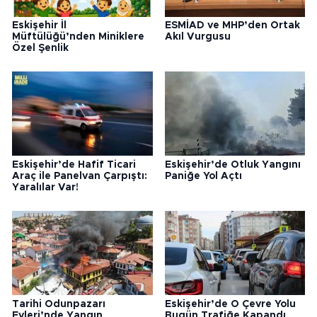
Eskişehir İl
ESMİAD ve MHP’den Ortak
Müftülüğü’nden Miniklere
Akıl Vurgusu
Özel Şenlik
Eskişehir’de Hafif Ticari
Eskişehir’de Otluk Yangını
Araç ile Panelvan Çarpıştı:
Paniğe Yol Açtı
Yaralılar Var!
Tarihi Odunpazarı
Eskişehir’de O Çevre Yolu
Evleri’nde Yangın
Bugün Trafiğe Kapandı