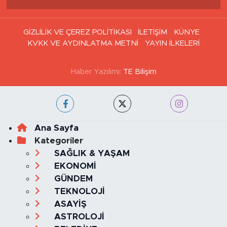
GİZLİLİK VE ÇEREZ POLİTİKASI
İLETİŞİM
KÜNYE
KVKK VE AYDINLATMA METNİ
YAYIN İLKELERİ
Haber Yazılımı:
TE Bilişim
Ana Sayfa
Kategoriler
SAĞLIK & YAŞAM
EKONOMİ
GÜNDEM
TEKNOLOJİ
ASAYİŞ
ASTROLOJİ