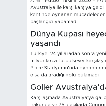
A Milli Futbol Takımı, 2026 FIFA
Avustralya ile karşı karşıya geldi
kentinde oynanan mücadeleden 2
başlangıcı yapamadı.
Dünya Kupası heyec
yaşandı
Türkiye, 24 yıl aradan sonra ye
milyonlarca futbolsever karşılaşm
Place Stadyumu'nda oynanan müc
olsa da aradığı golü bulamadı.
Goller Avustralya'd
Karşılaşmada Avustralya'ya galibi
Irakunda ve 75. dakikada Connor M