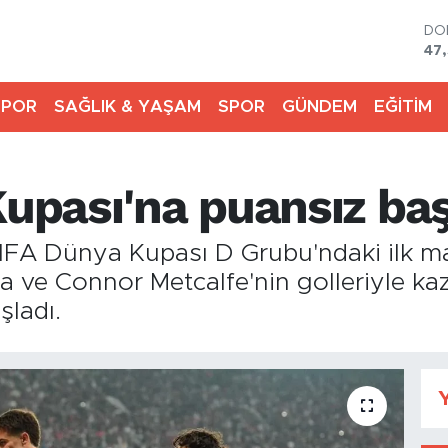
DO
47
EU
55
SPOR
SAĞLIK & YAŞAM
SPOR
GÜNDEM
EĞİTİM
ST
64
GR
651
Kupası'na puansız baş
Bİ
13
BI
 FIFA Dünya Kupası D Grubu'ndaki ilk m
64
a ve Connor Metcalfe'nin golleriyle ka
şladı.
Y