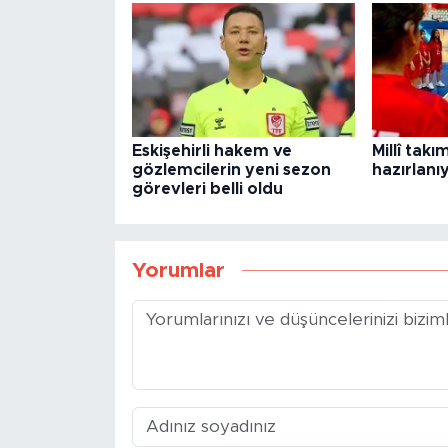
Eskişehirli hakem ve
Millî tak
gözlemcilerin yeni sezon
hazırlanı
görevleri belli oldu
Yorumlar