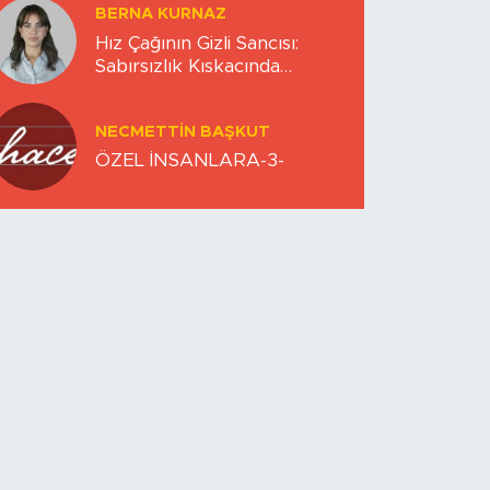
BERNA KURNAZ
Hız Çağının Gizli Sancısı:
Sabırsızlık Kıskacında
Zihinlerimiz
NECMETTIN BAŞKUT
ÖZEL İNSANLARA-3-