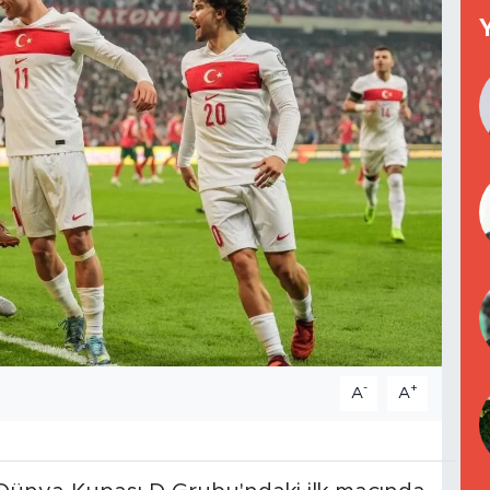
-
+
A
A