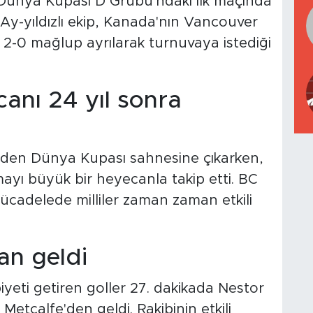
 Dünya Kupası D Grubu'ndaki ilk maçında
. Ay-yıldızlı ekip, Kanada'nın Vancouver
-0 mağlup ayrılarak turnuvaya istediği
anı 24 yıl sonra
niden Dünya Kupası sahnesine çıkarken,
ayı büyük bir heyecanla takip etti. BC
adelede milliler zaman zaman etkili
an geldi
yeti getiren goller 27. dakikada Nestor
etcalfe'den geldi. Rakibinin etkili