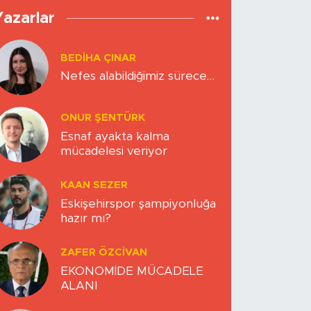
Yazarlar
BEDIHA ÇINAR
Nefes alabildiğimiz sürece…
ONUR ŞENTÜRK
Esnaf ayakta kalma
mücadelesi veriyor
KAAN SEZER
Eskişehirspor şampiyonluğa
hazır mı?
ZAFER ÖZCIVAN
EKONOMİDE MÜCADELE
ALANI