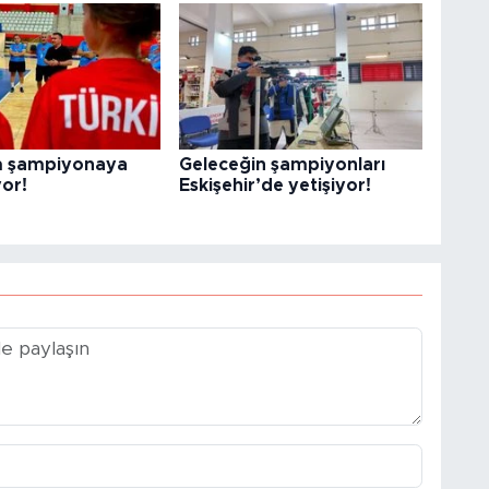
ım şampiyonaya
Geleceğin şampiyonları
yor!
Eskişehir’de yetişiyor!