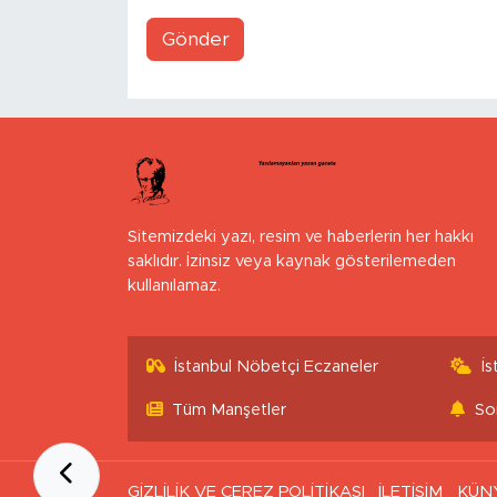
Gönder
Sitemizdeki yazı, resim ve haberlerin her hakkı
saklıdır. İzinsiz veya kaynak gösterilemeden
kullanılamaz.
İstanbul Nöbetçi Eczaneler
İ
Tüm Manşetler
So
GİZLİLİK VE ÇEREZ POLİTİKASI
İLETİŞİM
KÜN