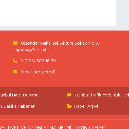
Uluönder Mahallesi, Aktüre Sokak No:37
Tepebaşı/Eskişehir
0 (222) 503 16 76
[email protected]
stanbul Hava Durumu
İstanbul Trafik Yoğunluk Hari
n Dakika Haberleri
Haber Arşivi
YE
KVKK VE AYDINLATMA METNİ
YAYIN İLKELERİ