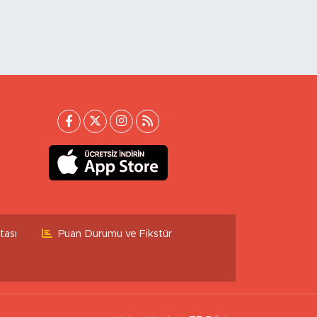
tası
Puan Durumu ve Fikstür