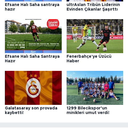
Efsane Halı Saha santraya
ultrAslan Tribün Liderinin
hazır
Evinden Çıkanlar Şaşırttı
Efsane Halı Saha Santraya
Fenerbahçe'ye Üzücü
Hazır
Haber
Galatasaray son provada
1299 Bilecikspor’un
kaybetti!
minikleri umut verdi!