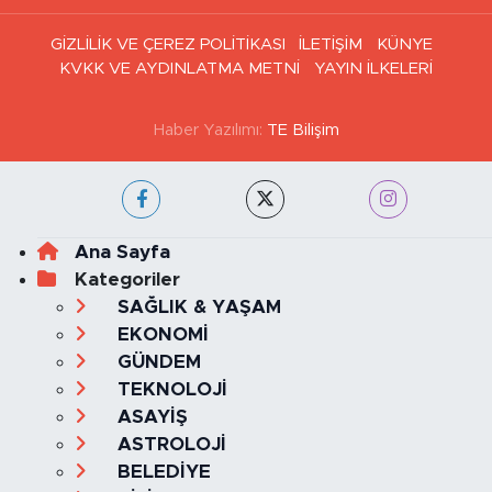
GİZLİLİK VE ÇEREZ POLİTİKASI
İLETİŞİM
KÜNYE
KVKK VE AYDINLATMA METNİ
YAYIN İLKELERİ
Haber Yazılımı:
TE Bilişim
Ana Sayfa
Kategoriler
SAĞLIK & YAŞAM
EKONOMİ
GÜNDEM
TEKNOLOJİ
ASAYİŞ
ASTROLOJİ
BELEDİYE