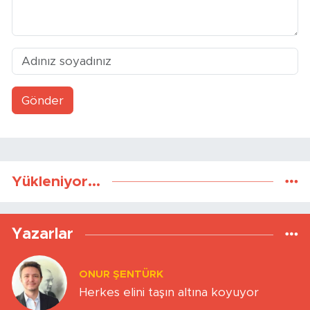
Gönder
Yükleniyor...
Yazarlar
ONUR ŞENTÜRK
Herkes elini taşın altına koyuyor